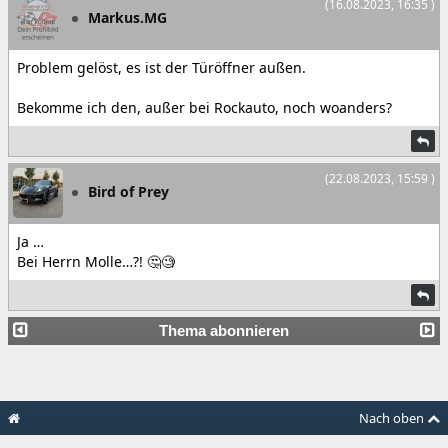
(16.08.2023, 16:35 )
Markus.MG
Problem gelöst, es ist der Türöffner außen.
Bekomme ich den, außer bei Rockauto, noch woanders?
(22.08.2023, 15:59 )
Bird of Prey
Ja …
Bei Herrn Molle…?! 🤔🧐
Thema abonnieren
Nach oben