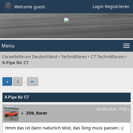
Login
Registrieren
Welcome guest.
Menu
Tog
Corvetteforum Deutschland
Technikforen
C7 Technikforum
nav
X-Pipe für C7
«
3
...
X-Pipe für C7
(02.04.2024, 17:52 )
ZO6_Racer
Hmm das ist dann natürlich Mist, das Ding muss passen ;-)