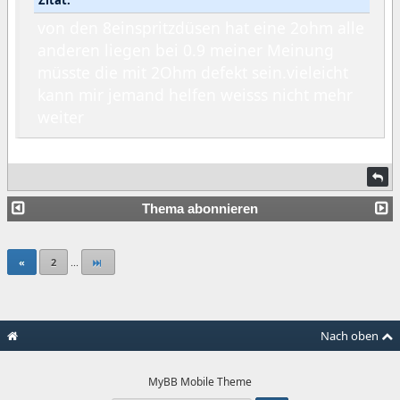
Zitat:
von den 8einspritzdüsen hat eine 2ohm alle
anderen liegen bei 0.9 meiner Meinung
müsste die mit 2Ohm defekt sein.vieleicht
kann mir jemand helfen weisss nicht mehr
weiter
Thema abonnieren
«
2
...
Nach oben
MyBB Mobile Theme