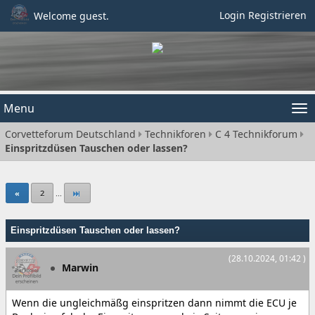
Login
Registrieren
Welcome guest.
Menu
Tog
Corvetteforum Deutschland
Technikforen
C 4 Technikforum
nav
Einspritzdüsen Tauschen oder lassen?
«
2
...
Einspritzdüsen Tauschen oder lassen?
(28.10.2024, 01:42 )
Marwin
Wenn die ungleichmäßg einspritzen dann nimmt die ECU je