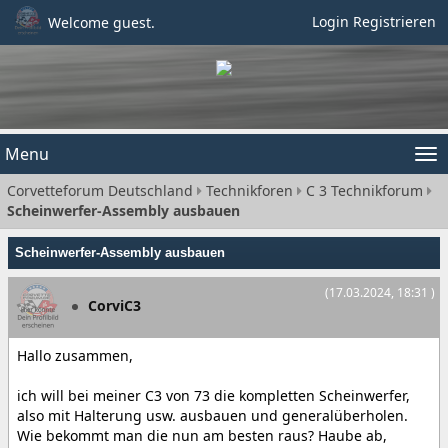
Login
Registrieren
Welcome guest.
Menu
Tog
Corvetteforum Deutschland
Technikforen
C 3 Technikforum
nav
Scheinwerfer-Assembly ausbauen
Scheinwerfer-Assembly ausbauen
(17.03.2024, 18:31 )
CorviC3
Hallo zusammen,
ich will bei meiner C3 von 73 die kompletten Scheinwerfer,
also mit Halterung usw. ausbauen und generalüberholen.
Wie bekommt man die nun am besten raus? Haube ab,