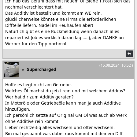
Ich hab das Gefühl dass mit neuem Öl (siehe 1.Post) sich das
nochmal verschlechtert hat.
Das Additiv ist bestellt und kommt am WE rein,
glücklicherweise könnte eine Firma die erforderlichen
Diffteile liefern. Nadel im Heuhaufen aber!
Natürlich gibt es eine Rückmeldung wenn danach alles
repariert ist (ob es wirklich daran lag......), aber DANKE an
Werner für den Tipp nochmal.
(15.08.2024, 10:52 )
Supercharged
Hoffe es liegt nicht am Getriebe.
Welches Öl machst du jetzt rein und mit welchem Additiv?
Wer hat dir zum Additiv geraten?
In Motoröle oder Getriebeöle kann man ja auch Additive
hinzufügen.
Ich persönlich setzte auf Original GM Öl was auch ab Werk
ohne Additive rein kommt.
Lieber rechtzeitig alles wechseln und öfter wechseln.
Bin mal gespannt was dabei raus kommt mit deinem Diff