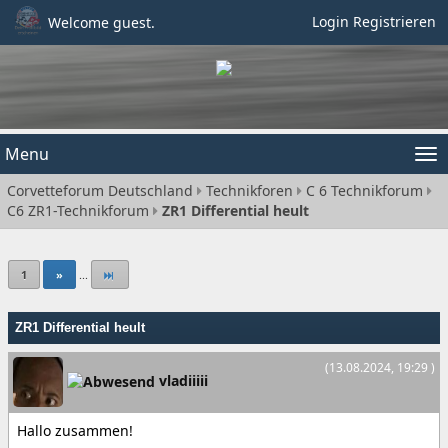
Login
Registrieren
Welcome guest.
Menu
Tog
Corvetteforum Deutschland
Technikforen
C 6 Technikforum
nav
C6 ZR1-Technikforum
ZR1 Differential heult
1
»
...
ZR1 Differential heult
(13.08.2024, 19:29 )
vladiiiii
Hallo zusammen!