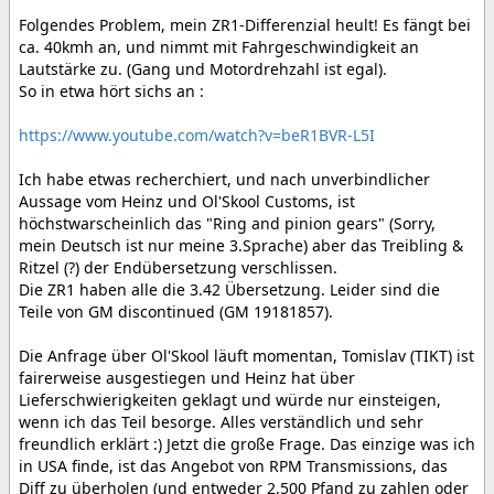
Folgendes Problem, mein ZR1-Differenzial heult! Es fängt bei
ca. 40kmh an, und nimmt mit Fahrgeschwindigkeit an
Lautstärke zu. (Gang und Motordrehzahl ist egal).
So in etwa hört sichs an :
https://www.youtube.com/watch?v=beR1BVR-L5I
Ich habe etwas recherchiert, und nach unverbindlicher
Aussage vom Heinz und Ol'Skool Customs, ist
höchstwarscheinlich das "Ring and pinion gears" (Sorry,
mein Deutsch ist nur meine 3.Sprache) aber das Treibling &
Ritzel (?) der Endübersetzung verschlissen.
Die ZR1 haben alle die 3.42 Übersetzung. Leider sind die
Teile von GM discontinued (GM 19181857).
Die Anfrage über Ol'Skool läuft momentan, Tomislav (TIKT) ist
fairerweise ausgestiegen und Heinz hat über
Lieferschwierigkeiten geklagt und würde nur einsteigen,
wenn ich das Teil besorge. Alles verständlich und sehr
freundlich erklärt :) Jetzt die große Frage. Das einzige was ich
in USA finde, ist das Angebot von RPM Transmissions, das
Diff zu überholen (und entweder 2,500 Pfand zu zahlen oder