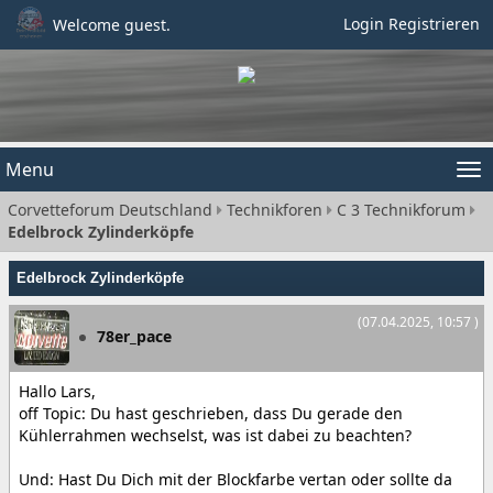
Login
Registrieren
Welcome guest.
Menu
Tog
Corvetteforum Deutschland
Technikforen
C 3 Technikforum
nav
Edelbrock Zylinderköpfe
Edelbrock Zylinderköpfe
(07.04.2025, 10:57 )
78er_pace
Hallo Lars,
off Topic: Du hast geschrieben, dass Du gerade den
Kühlerrahmen wechselst, was ist dabei zu beachten?
Und: Hast Du Dich mit der Blockfarbe vertan oder sollte da