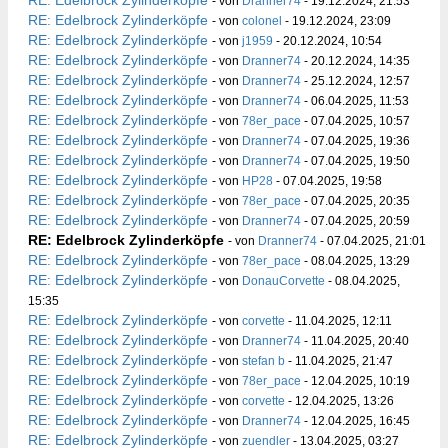
RE: Edelbrock Zylinderköpfe
- von
Dranner74
- 19.12.2024, 21:53
RE: Edelbrock Zylinderköpfe
- von
colonel
- 19.12.2024, 23:09
RE: Edelbrock Zylinderköpfe
- von
j1959
- 20.12.2024, 10:54
RE: Edelbrock Zylinderköpfe
- von
Dranner74
- 20.12.2024, 14:35
RE: Edelbrock Zylinderköpfe
- von
Dranner74
- 25.12.2024, 12:57
RE: Edelbrock Zylinderköpfe
- von
Dranner74
- 06.04.2025, 11:53
RE: Edelbrock Zylinderköpfe
- von
78er_pace
- 07.04.2025, 10:57
RE: Edelbrock Zylinderköpfe
- von
Dranner74
- 07.04.2025, 19:36
RE: Edelbrock Zylinderköpfe
- von
Dranner74
- 07.04.2025, 19:50
RE: Edelbrock Zylinderköpfe
- von
HP28
- 07.04.2025, 19:58
RE: Edelbrock Zylinderköpfe
- von
78er_pace
- 07.04.2025, 20:35
RE: Edelbrock Zylinderköpfe
- von
Dranner74
- 07.04.2025, 20:59
RE: Edelbrock Zylinderköpfe
- von
Dranner74
- 07.04.2025, 21:01
RE: Edelbrock Zylinderköpfe
- von
78er_pace
- 08.04.2025, 13:29
RE: Edelbrock Zylinderköpfe
- von
DonauCorvette
- 08.04.2025,
15:35
RE: Edelbrock Zylinderköpfe
- von
corvette
- 11.04.2025, 12:11
RE: Edelbrock Zylinderköpfe
- von
Dranner74
- 11.04.2025, 20:40
RE: Edelbrock Zylinderköpfe
- von
stefan b
- 11.04.2025, 21:47
RE: Edelbrock Zylinderköpfe
- von
78er_pace
- 12.04.2025, 10:19
RE: Edelbrock Zylinderköpfe
- von
corvette
- 12.04.2025, 13:26
RE: Edelbrock Zylinderköpfe
- von
Dranner74
- 12.04.2025, 16:45
RE: Edelbrock Zylinderköpfe
- von
zuendler
- 13.04.2025, 03:27