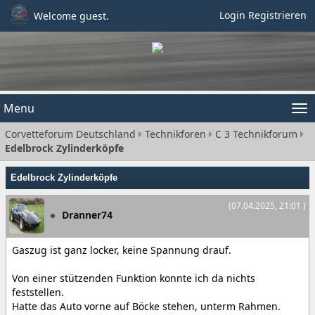
Login
Registrieren
Welcome guest.
Menu
Tog
Corvetteforum Deutschland
Technikforen
C 3 Technikforum
nav
Edelbrock Zylinderköpfe
Edelbrock Zylinderköpfe
(07.04.2025, 21:01 )
Dranner74
Gaszug ist ganz locker, keine Spannung drauf.
Von einer stützenden Funktion konnte ich da nichts
feststellen.
Hatte das Auto vorne auf Böcke stehen, unterm Rahmen.