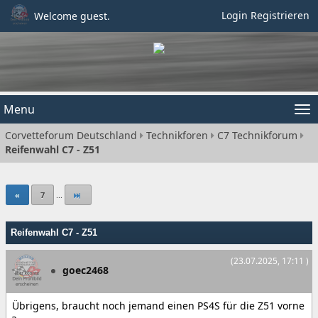
Login
Registrieren
Welcome guest.
Menu
Tog
Corvetteforum Deutschland
Technikforen
C7 Technikforum
nav
Reifenwahl C7 - Z51
«
7
...
Reifenwahl C7 - Z51
(23.07.2025, 17:11 )
goec2468
Übrigens, braucht noch jemand einen PS4S für die Z51 vorne