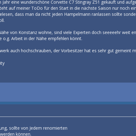
Jahr eine wunderschöne Corvette C7 Stingray Z51 gekauft und aufgefr
teht auf meiner ToDo für den Start in die nächste Saison nur noch e
 gelesen, dass man da nicht jeden Hampelmann ranlassen sollte sonder
ll.
ähe von Konstanz wohne, sind viele Experten doch seeeeehr weit ent
ie o.g. Arbeit in der Nähe empfehlen könnt.
hrwerk auch hochschrauben, der Vorbesitzer hat es sehr gut gemeint m
ity
ung, sollte von Jedem renomierten
 werden können.