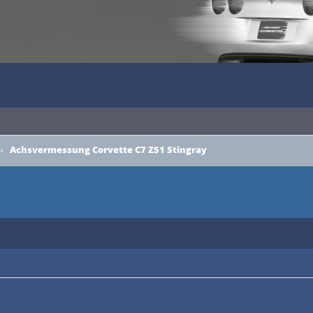
›
Achsvermessung Corvette C7 Z51 Stingray