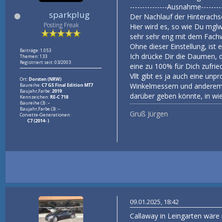
---------------Ausnahme---------
sparkplug
Der Nachlauf der Hinterachs
Posting Freak
Hier wird es, so wie Du mglw
sehr sehr eng mit dem Fac
Ohne dieser Einstellung, is
Beiträge: 1.053
Ich drücke Dir die Daumen, d
Themen: 133
Registriert seit: 03/2003
eine zu 100% für Dich zufried
Vllt gibt es ja auch eine unpr
Ort:
Dorsten (NRW)
Winkelmessern und anderem,
Baureihe:
C7 GS Final Edition MT7
Baujahr,Farbe:
2019
darüber geben könnte, in wie 
Kennzeichen:
RE-C 718
Baureihe (3) :
-
Baujahr,Farbe (3) :
-
Gruß Jürgen
Corvette-Generationen:
C7 (2014- )
09.01.2025, 18:42
Callaway in Leingarten wäre m