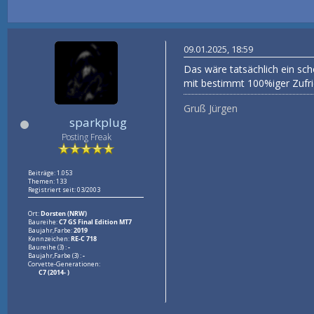
09.01.2025, 18:59
Das wäre tatsächlich ein sc
mit bestimmt 100%iger Zufri
Gruß Jürgen
sparkplug
Posting Freak
Beiträge: 1.053
Themen: 133
Registriert seit: 03/2003
Ort:
Dorsten (NRW)
Baureihe:
C7 GS Final Edition MT7
Baujahr,Farbe:
2019
Kennzeichen:
RE-C 718
Baureihe (3) :
-
Baujahr,Farbe (3) :
-
Corvette-Generationen:
C7 (2014- )