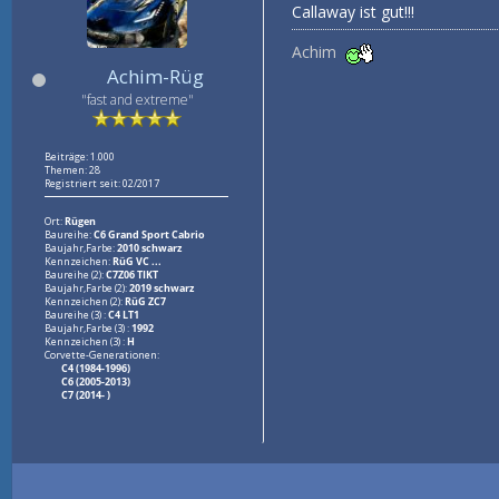
Callaway ist gut!!!
Achim
Achim-Rüg
"fast and extreme"
Beiträge: 1.000
Themen: 28
Registriert seit: 02/2017
Ort:
Rügen
Baureihe:
C6 Grand Sport Cabrio
Baujahr,Farbe:
2010 schwarz
Kennzeichen:
RüG VC ...
Baureihe (2):
C7Z06 TIKT
Baujahr,Farbe (2):
2019 schwarz
Kennzeichen (2):
RüG ZC7
Baureihe (3) :
C4 LT1
Baujahr,Farbe (3) :
1992
Kennzeichen (3) :
H
Corvette-Generationen:
C4 (1984-1996)
C6 (2005-2013)
C7 (2014- )