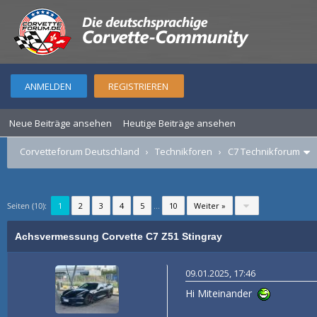
ANMELDEN
REGISTRIEREN
Neue Beiträge ansehen
Heutige Beiträge ansehen
Corvetteforum Deutschland
›
Technikforen
›
C7 Technikforum
Seiten (10):
1
2
3
4
5
...
10
Weiter »
Achsvermessung Corvette C7 Z51 Stingray
09.01.2025, 17:46
Hi Miteinander