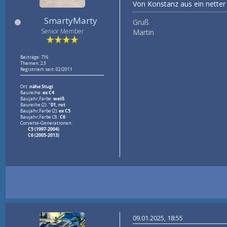
Von Konstanz aus ein netter 
SmartyMarty
Gruß
Senior Member
Martin
Beiträge: 716
Themen: 23
Registriert seit: 02/2011
Ort:
nähe Stugi
Baureihe:
ex C4
Baujahr,Farbe:
weiß
Baureihe (2):
´01, rot
Baujahr,Farbe (2):
ex C5
Baujahr,Farbe (3) :
C6
Corvette-Generationen:
C5 (1997-2004)
C6 (2005-2013)
09.01.2025, 18:55