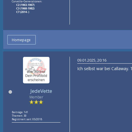
Corvette-Generationen:
C2 (1963-1967)
C3 (1968-1982)
C7 (2014- )
Homepage
09.01.2025, 20:16
Ich selbst war bei Callaway.
JedeVette
Member
Beiträge: 141
Themen: 30
Registriert seit: 05/2018