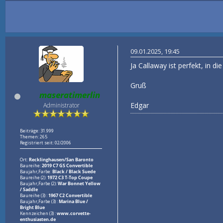
09.01.2025, 19:45
Ja Callaway ist perfekt, in 
Gruß
maseratimerlin
Edgar
Administrator
Beiträge: 31.999
Themen: 265
Registriert seit: 02/2006
Ort:
Recklinghausen/San Baronto
Baureihe:
2019 C7 GS Convertible
Baujahr,Farbe:
Black / Black Suede
Baureihe (2):
1972 C3 T-Top Coupe
Baujahr,Farbe (2):
War Bonnet Yellow
/ Saddle
Baureihe (3) :
1967 C2 Convertible
Baujahr,Farbe (3) :
Marina Blue /
Bright Blue
Kennzeichen (3) :
www.corvette-
enthusiasten.de