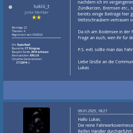
nachdem ich im vergangenen 
lukiii_t
Zündkerzen, Bremsen etc., s
Junior Member
bereits einige Beiträge hier
Vetteschraubern vertrauen so
Beiträge: 22
Da ich am Bodensee in der N
Themen: 4
Registriert seit: 05/2024
Frage an euch, wen ihr für d
Ort:
Radolfzell
Baureihe:
C7 Stingray
P.S. evtl. sollte man das Fa
Baujahr,Farbe:
2014 schwarz
Kennzeichen:
KN LI 6
Corvette-Generationen:
Liebe Grüße an die Commun
C7 (2014- )
Lukas
09.01.2025, 18:27
Hallo Lukas.
Die reine Fahrwerksvermess
Reifen Händler durchgeführt