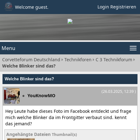
Login
Registrieren
Welcome guest.
Menu
Tog
Corvetteforum Deutschland
Technikforen
C 3 Technikforum
nav
Welche Blinker sind das?
Welche Blinker sind das?
(26.03.2025, 12:39 )
YouKnowMO
Hey Leute habe dieses Foto im Facebook entdeckt und frage
mich welche Blinker da im Frontgitter verbaut sind. kennt
das jemand?
Angehängte Dateien
Thumbnail(s)