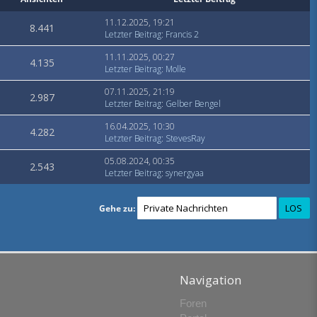
11.12.2025, 19:21
8.441
Letzter Beitrag
:
Francis 2
11.11.2025, 00:27
4.135
Letzter Beitrag
:
Molle
07.11.2025, 21:19
2.987
Letzter Beitrag
:
Gelber Bengel
16.04.2025, 10:30
4.282
Letzter Beitrag
:
StevesRay
05.08.2024, 00:35
2.543
Letzter Beitrag
:
synergyaa
Gehe zu:
Navigation
Foren