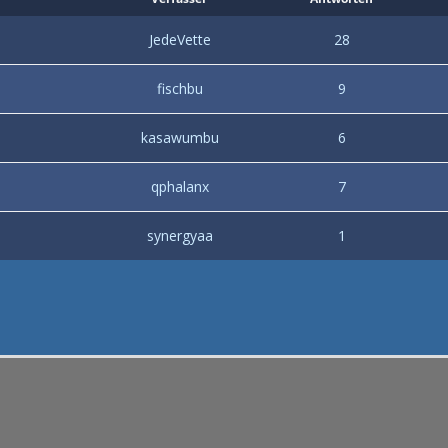
JedeVette
28
fischbu
9
kasawumbu
6
qphalanx
7
synergyaa
1