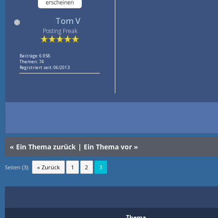
Tom V
Posting Freak
Beiträge: 6.958
Themen: 74
Registriert seit: 06/2013
«
Ein Thema zurück
|
Ein Thema vor
»
Seiten (3):
« Zurück
1
2
3
Thema