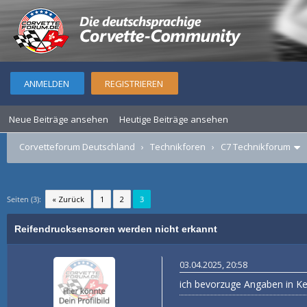
ANMELDEN
REGISTRIEREN
Neue Beiträge ansehen
Heutige Beiträge ansehen
Corvetteforum Deutschland
›
Technikforen
›
C7 Technikforum
Seiten (3):
« Zurück
1
2
3
Reifendrucksensoren werden nicht erkannt
03.04.2025, 20:58
ich bevorzuge Angaben in K