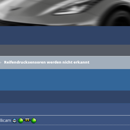
›
Reifendrucksensoren werden nicht erkannt
ellicam