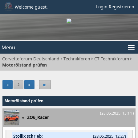
Login
Registrieren
Welcome guest.
Menu
Tog
Corvetteforum Deutschland
Technikforen
C7 Technikforum
nav
Motorölstand prüfen
«
2
»
...
Motorölstand prüfen
(28.05.2025, 13:14 )
ZO6_Racer
Stollix schrieb:
(28.05.2025, 12:27)