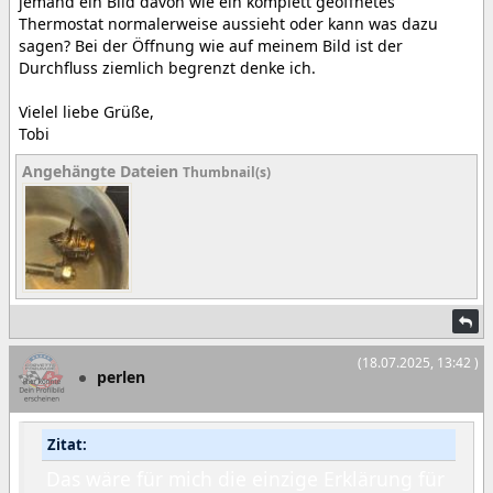
jemand ein Bild davon wie ein komplett geöffnetes
Thermostat normalerweise aussieht oder kann was dazu
sagen? Bei der Öffnung wie auf meinem Bild ist der
Durchfluss ziemlich begrenzt denke ich.
Vielel liebe Grüße,
Tobi
Angehängte Dateien
Thumbnail(s)
(18.07.2025, 13:42 )
perlen
Zitat:
Das wäre für mich die einzige Erklärung für