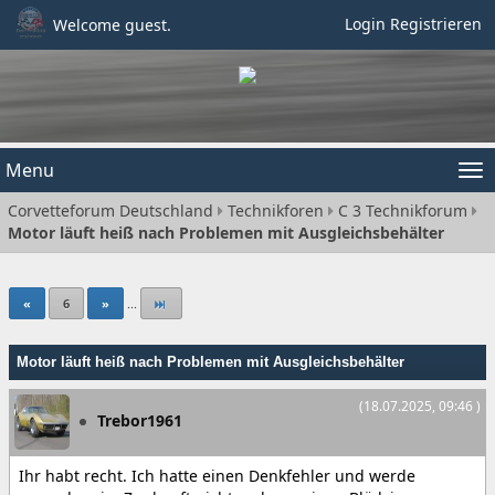
Login
Registrieren
Welcome guest.
Menu
Tog
Corvetteforum Deutschland
Technikforen
C 3 Technikforum
nav
Motor läuft heiß nach Problemen mit Ausgleichsbehälter
«
6
»
...
Motor läuft heiß nach Problemen mit Ausgleichsbehälter
(18.07.2025, 09:46 )
Trebor1961
Ihr habt recht. Ich hatte einen Denkfehler und werde