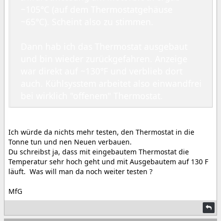
~105°C (auf dem Thermostatgehäuse
~65°C). Scheint also zu stimmen.
Dann hab ich das Thermostat ausgebaut
und bin wieder zurückgefahren. Anzeige
war direkt auf ~130°F und verblieb dort
auch. Kühlsysstem arbeitet also einwandfrei
bei wirklich "offenem" Thermostat.
Ich würde da nichts mehr testen, den Thermostat in die
Tonne tun und nen Neuen verbauen.
Du schreibst ja, dass mit eingebautem Thermostat die
Temperatur sehr hoch geht und mit Ausgebautem auf 130 F
läuft. Was will man da noch weiter testen ?
MfG