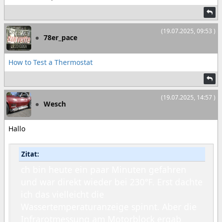
(19.07.2025, 09:53 )
78er_pace
How to Test a Thermostat
(19.07.2025, 14:57 )
Wesch
Hallo
Zitat:
ch bin heute ein paar Minuten gefahren
und war direkt wieder bei 230°F. Erst dachte
ich das vielleicht die
Wassertemperaturanzeige spinnt. Aber die
Infrarotmessung am Motorblock ergab