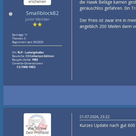
die Hawk Beläge kamen geste
geräuschlos gefahren. Ein Tra
Smallblock82
Junior Member
Der Preis ist zwar irre in m
angeblich 200 Meilen dann vol
Beiträge: 11
Themen: 0
Registriert seit: 09/2020
Ort:
RLP - Ludwigshafen
Baureihe:
C3 Collectors Edition
Baujahr,Farbe:
1982
Corvette-Generationen:
C3 (1968-1982)
21.07.2026, 23:22
Kurzes Update nach gut 600