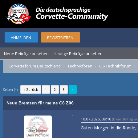
ANMELDEN
REGISTRIEREN
Neue Beiträge ansehen
Heutige Beiträge ansehen
Corvetteforum Deutschland
›
Technikforen
›
C 6 Technikforum
Seiten (4):
« Zurück
1
2
3
4
Neue Bremsen für meine C6 Z06
10.07.2026, 09:16
(Dieser Beitrag w
Guten Morgen in die Runde,