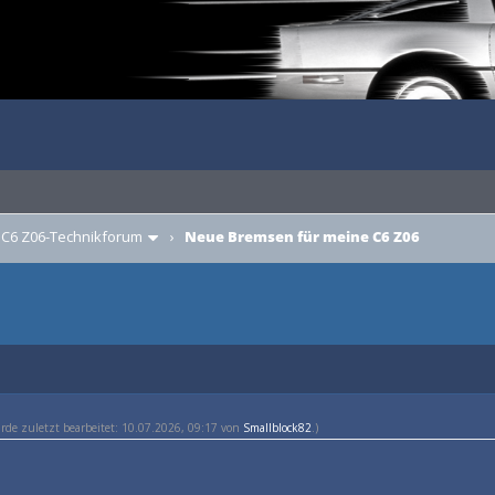
›
C6 Z06-Technikforum
›
Neue Bremsen für meine C6 Z06
urde zuletzt bearbeitet: 10.07.2026, 09:17 von
Smallblock82
.)