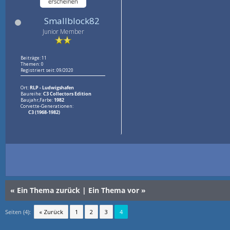
Smallblock82
Junior Member
Beiträge: 11
Themen: 0
Registriert seit: 09/2020
Ort:
RLP - Ludwigshafen
Baureihe:
C3 Collectors Edition
Baujahr,Farbe:
1982
Corvette-Generationen:
C3 (1968-1982)
«
Ein Thema zurück
|
Ein Thema vor
»
Seiten (4):
« Zurück
1
2
3
4