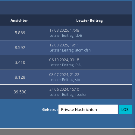
Ansichten
Letzter Beitrag
17.03.2025, 17:48
5.869
Letzter Beitrag
:
LDB
12.03.2025, 19:11
8.592
Letzter Beitrag
:
atomicfan
06.10.2024, 09:18
3.410
Letzter Beitrag
:
P.A.J.
08.07.2024, 21:22
8.128
Letzter Beitrag
:
sto
24.06.2024, 15:10
39.590
Letzter Beitrag
:
robstor
Gehe zu: