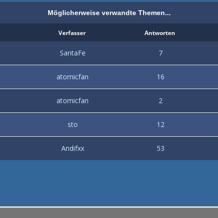
Möglicherweise verwandte Themen...
Verfasser
Antworten
SantaFe
7
atomicfan
16
atomicfan
2
sto
12
Andifxx
53