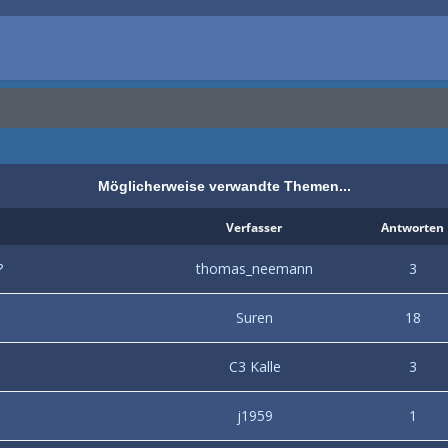
Möglicherweise verwandte Themen...
Verfasser
Antworten
?
thomas_neemann
3
Suren
18
C3 Kalle
3
j1959
1