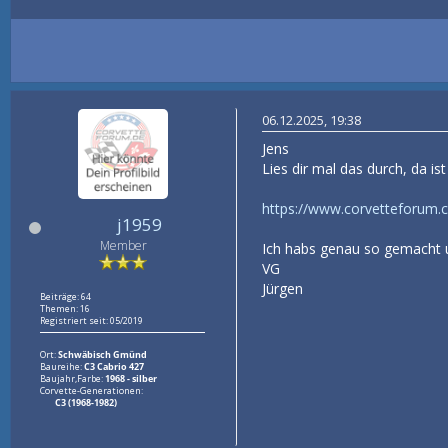
06.12.2025, 19:38
Jens
Lies dir mal das durch, da is
https://www.corvetteforum.c
j1959
Member
Ich habs genau so gemacht un
VG
Jürgen
Beiträge: 64
Themen: 16
Registriert seit: 05/2019
Ort:
Schwäbisch Gmünd
Baureihe:
C3 Cabrio 427
Baujahr,Farbe:
1968 - silber
Corvette-Generationen:
C3 (1968-1982)