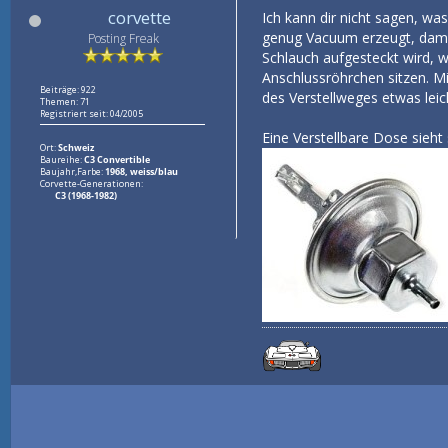
corvette
Ich kann dir nicht sagen, was
genug Vacuum erzeugt, damit 
Posting Freak
Schlauch aufgesteckt wird, w
Anschlussröhrchen sitzen. Mi
Beiträge: 922
des Verstellweges etwas leich
Themen: 71
Registriert seit: 04/2005
Eine Verstellbare Dose sieht 
Ort:
Schweiz
Baureihe:
C3 Convertible
Baujahr,Farbe:
1968, weiss/blau
Corvette-Generationen:
C3 (1968-1982)