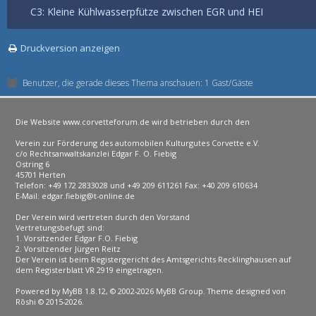
C3: Kleine Kühlwasserpfütze zwischen EGR und HEI
Druckversion anzeigen
Benutzer, die gerade dieses Thema anschauen: 1 Gast/Gäste
Die Website www.corvetteforum.de wird betrieben durch den
Verein zur Förderung des automobilen Kulturgutes Corvette e.V.
c/o Rechtsanwaltskanzlei Edgar F. O. Fiebig
Ostring 6
45701 Herten
Telefon: +49 172 2833028 und +49 209 611261 Fax: +40 209 610634
E-Mail: edgar.fiebig@t-online.de
Der Verein wird vertreten durch den Vorstand
Vertretungsbefugt sind:
1. Vorsitzender Edgar F.O. Fiebig
2. Vorsitzender Jürgen Reitz
Der Verein ist beim Registergericht des Amtsgerichts Recklinghausen auf
dem Registerblatt VR 2919 eingetragen.
Powered by
MyBB 1.8.12
, © 2002-2026
MyBB Group
. Theme designed von
Rōshi
© 2015-2026.