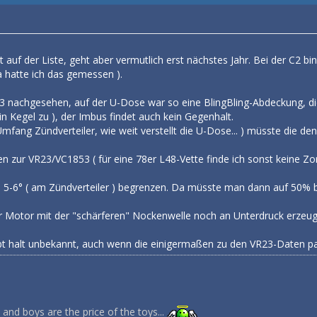
auf der Liste, geht aber vermutlich erst nächstes Jahr. Bei der C2 bin
 hatte ich das gemessen ).
3 nachgesehen, auf der U-Dose war so eine BlingBling-Abdeckung, die n
ein Kegel zu ), der Imbus findet auch kein Gegenhalt.
ang Zündverteiler, wie weit verstellt die U-Dose... ) müsste die den 
zur VR23/VC1853 ( für eine 78er L48-Vette finde ich sonst keine Zord
 5-6° ( am Zündverteiler ) begrenzen. Da müsste man dann auf 50% 
Motor mit der "schärferen" Nockenwelle noch an Unterdruck erzeugt, 
ibt halt unbekannt, auch wenn die einigermaßen zu den VR23-Daten p
nd boys are the price of the toys...