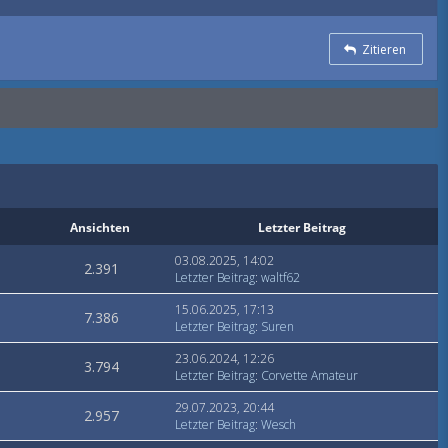
Zitieren
Ansichten
Letzter Beitrag
03.08.2025, 14:02
2.391
Letzter Beitrag
:
waltf62
15.06.2025, 17:13
7.386
Letzter Beitrag
:
Suren
23.06.2024, 12:26
3.794
Letzter Beitrag
:
Corvette Amateur
29.07.2023, 20:44
2.957
Letzter Beitrag
:
Wesch