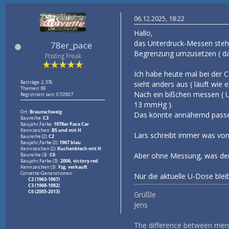
06.12.2025, 18:22
Hallo,
das Unterdruck-Messen steht 
78er_pace
Begrenzung umzusetzen ( da
Posting Freak
Ich habe heute mal bei der C
Beiträge: 2.376
sieht anders aus ( läuft wie 
Themen: 89
Nach ein bißchen messen ( Umf
Registriert seit: 07/2007
13 mmHg ).
Ort:
Braunschweig
Das könnte annähernd passen 
Baureihe:
C3
Baujahr,Farbe:
1978er Pace Car
Kennzeichen:
BS und mit H
Lars schreibt immer was von
Baureihe (2):
C2
Baujahr,Farbe (2):
1967 blau
Kennzeichen (2):
Kuchenblech mit H
Aber ohne Messung, was der 
Baureihe (3) :
C6
Baujahr,Farbe (3) :
2006, victory red
Kennzeichen (3) :
Fzg. verkauft
Corvette-Generationen:
Nur die aktuelle U-Dose ble
C2 (1963-1967)
C3 (1968-1982)
C6 (2005-2013)
Grüßle
Jens
The difference between men a