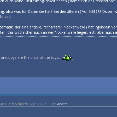
h auch keine Einstellmöglichkeit finden ( damit sich das "einstellbar" 
, also was für Daten die hat? Bei den älteren ( Vor-HEI ) U-Dosen wär
r viel.
omatik, der eine andere, "schärfere" Nockenwelle ( hat irgendein Vorb
n, das wird sicher auch an der Nockenwelle liegen, evtl. aber auch 
nd boys are the price of the toys...
urde zuletzt bearbeitet: 05.12.2025, 21:15 von
corvette
.)