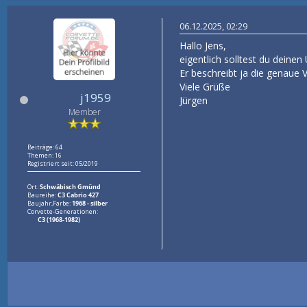
06.12.2025, 02:29
Hallo Jens,
eigentlich solltest du dein
Er beschreibt ja die genaue
Viele Grüße
j1959
Jürgen
Member
Beiträge: 64
Themen: 16
Registriert seit: 05/2019
Ort:
Schwäbisch Gmünd
Baureihe:
C3 Cabrio 427
Baujahr,Farbe:
1968 - silber
Corvette-Generationen:
C3 (1968-1982)