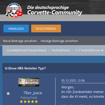
ANMELDEN
REGISTRIEREN
Neue Beiträge ansehen
Heutige Beiträge ansehen
Corvetteforum Deutschland
›
Technikforen
›
C 3 Technikforum
U-Dose HEI-Verteiler Typ?
05.12.2025, 12:06
Morgen,
im HEI-Zündverteiler meiner 7
78er_pace
dass die KI meint, es könnte 
Posting Freak