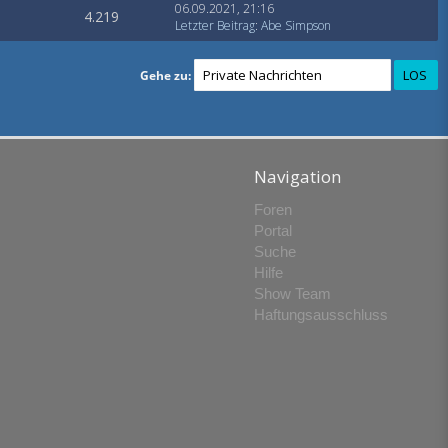
06.09.2021, 21:16
4.219
Letzter Beitrag
:
Abe Simpson
Gehe zu:
Navigation
Foren
Portal
Suche
Hilfe
Show Team
Haftungsausschluss