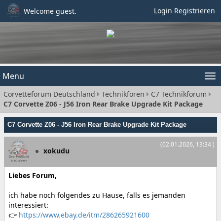
Login
Registrieren
Welcome guest.
Menu
Tog
Corvetteforum Deutschland
Technikforen
C7 Technikforum
nav
C7 Corvette Z06 - J56 Iron Rear Brake Upgrade Kit Package
C7 Corvette Z06 - J56 Iron Rear Brake Upgrade Kit Package
(02.01.2026, 13:34 )
xokudu
Liebes Forum,
ich habe noch folgendes zu Hause, falls es jemanden
interessiert:
👉
https://www.ebay.de/itm/286265921600