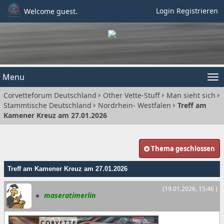
Login
Registrieren
Welcome guest.
Menu
Tog
Corvetteforum Deutschland
Other Vette-Stuff
Man sieht sich
nav
Stammtische Deutschland
Nordrhein- Westfalen
Treff am
Kamener Kreuz am 27.01.2026
Thema geschlossen
Treff am Kamener Kreuz am 27.01.2026
(19.01.2026, 15:46 )
maseratimerlin