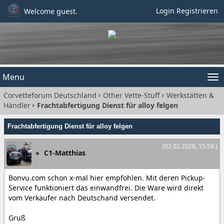
Login
Registrieren
Welcome guest.
Menu
Tog
Corvetteforum Deutschland
Other Vette-Stuff
Werkstätten &
nav
Händler
Frachtabfertigung Dienst für alloy felgen
Frachtabfertigung Dienst für alloy felgen
(02.02.2026, 15:59 )
C1-Matthias
Bonvu.com schon x-mal hier empfohlen. Mit deren Pickup-
Service funktioniert das einwandfrei. Die Ware wird direkt
vom Verkäufer nach Deutschand versendet.
Gruß