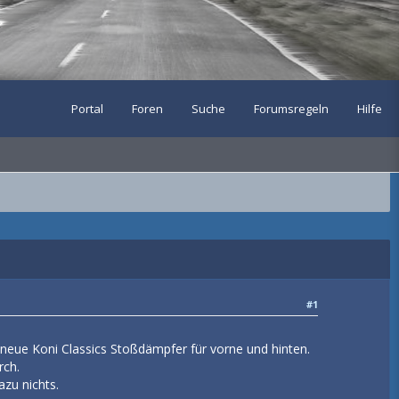
Portal
Foren
Suche
Forumsregeln
Hilfe
#1
eue Koni Classics Stoßdämpfer für vorne und hinten.
rch.
azu nichts.