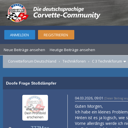
ANMELDEN
REGISTRIEREN
Neue Beiträge ansehen
Heutige Beiträge ansehen
Corvetteforum Deutschland
›
Technikforen
›
C 3 Technikforum
Doofe Frage Stoßdämpfer
04.03.2026, 09:01
(Dieser Beitrag w
Guten Morgen,
Ich habe ein kleines Probl
Hinten ist es ja logisch, wi
Vorne allerdings werde ich ni
777Max