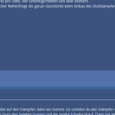
is pro Seite, vier Unterlegscheiben und zwei Muttern.
elcher Reihenfolge die ganze Geschichte beim Einbau des Stoßdämp
ibe auf den Dämpfer, dann ein Gummi. So schiebst du den Dämpfer v
 Dom den zweiten Gummi und die zweite Scheibe drauf. Dann mit der