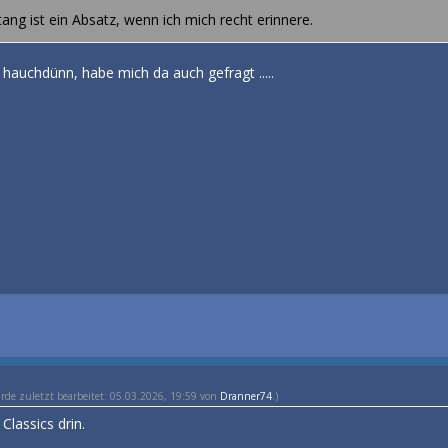
g ist ein Absatz, wenn ich mich recht erinnere.
 hauchdünn, habe mich da auch gefragt .....
urde zuletzt bearbeitet: 05.03.2026, 19:59 von
Dranner74
.)
Classics drin.