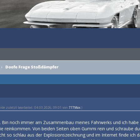
›
Doofe Frage Stoßdämpfer
urde zuletzt bearbeitet: 04.03.2026, 09:01 von
777Max
.)
em. Bin noch immer am Zusammenbau meines Fahrwerks und ich habe n
e sie reinkommen. Von beiden Seiten oben Gummi rein und schraube du
cht so schlau aus der Explosionszeichnung und im Internet finde ich d