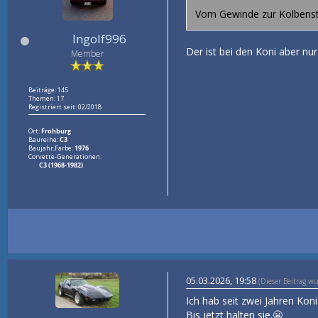
Vom Gewinde zur Kolbenstan
Ingolf996
Der ist bei den Koni aber nur
Member
Beiträge: 145
Themen: 17
Registriert seit: 02/2018
Ort:
Frohburg
Baureihe:
C3
Baujahr,Farbe:
1976
Corvette-Generationen:
C3 (1968-1982)
05.03.2026, 19:58
(Dieser Beitrag w
Ich hab seit zwei Jahren Koni 
Bis jetzt halten sie.😬