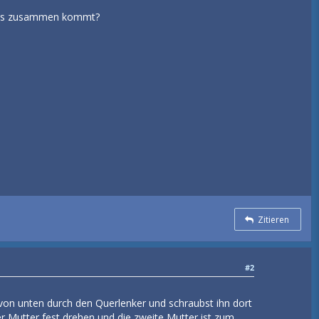
fers zusammen kommt?
Zitieren
#2
on unten durch den Querlenker und schraubst ihn dort
 Mutter fest drehen und die zweite Mutter ist zum