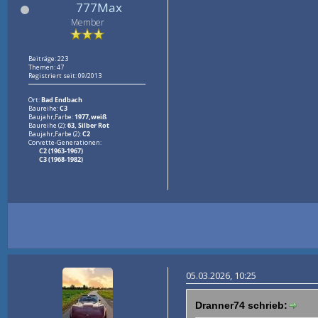
777Max
Member
Beiträge: 223
Themen: 47
Registriert seit: 09/2013
Ort:
Bad Endbach
Baureihe:
C3
Baujahr,Farbe:
1977,weiß
Baureihe (2):
63, Silber Rot
Baujahr,Farbe (2):
C2
Corvette-Generationen:
C2 (1963-1967)
C3 (1968-1982)
05.03.2026, 10:25
Dranner74 schrieb: