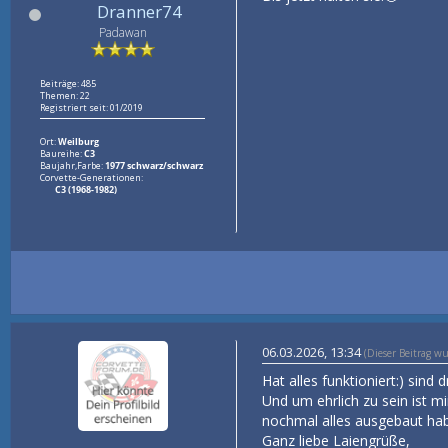
Dranner74
Padawan
Beiträge: 485
Themen: 22
Registriert seit: 01/2019
Ort:
Weilburg
Baureihe:
C3
Baujahr,Farbe:
1977 schwarz/schwarz
Corvette-Generationen:
C3 (1968-1982)
06.03.2026, 13:34
(Dieser Beitrag w
Hat alles funktioniert:) sind 
Und um ehrlich zu sein ist m
nochmal alles ausgebaut ha
Ganz liebe Laiengrüße,