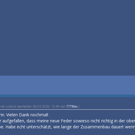
urde zuletzt bearbeitet: 06.03.2026, 13:49 von
777Max
.)
drin. Vielen Dank nochmal!
ir aufgefallen, dass meine neue Feder sowieso nicht richtig in der ob
be. Habe echt unterschätzt, wie lange der Zusammenbau dauert wen