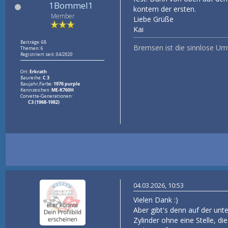
1Bommel1
kontern der ersten.
Member
Liebe Grüße
Kai
Beiträge: 68
Bremsen ist die sinnlose U
Themen: 6
Registriert seit: 04/2020
Ort:
Erkrath
Baureihe:
C 3
Baujahr,Farbe:
1976 purple
Kennzeichen:
ME-K760H
Corvette-Generationen:
C3 (1968-1982)
04.03.2026, 10:53
Vielen Dank :)
Aber gibt's denn auf der unt
Zylinder ohne eine Stelle, di