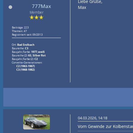
Liebe Grüße,
777Max
Max
Member
Beiträge: 223
Themen: 47
Registriert seit: 09/2013
Ort:
Bad Endbach
Baureihe:
C3
Baujahr,Farbe:
1977,weiß
Baureihe (2):
63, Silber Rot
Baujahr,Farbe (2):
C2
Corvette-Generationen:
C2 (1963-1967)
C3 (1968-1982)
04.03.2026, 14:18
Vom Gewinde zur Kolbenstang