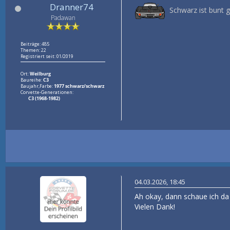
Dranner74
Schwarz ist bunt 
Padawan
Beiträge: 485
Themen: 22
Registriert seit: 01/2019
Ort:
Weilburg
Baureihe:
C3
Baujahr,Farbe:
1977 schwarz/schwarz
Corvette-Generationen:
C3 (1968-1982)
04.03.2026, 18:45
Ah okay, dann schaue ich da
Vielen Dank!