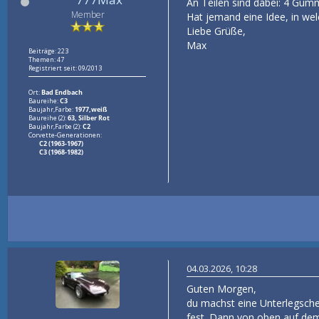
An Teilen sind dabei: 4 Gumm
Member
Hat jemand eine Idee, in w
Liebe Grüße,
Max
Beiträge: 223
Themen: 47
Registriert seit: 09/2013
Ort:
Bad Endbach
Baureihe:
C3
Baujahr,Farbe:
1977,weiß
Baureihe (2):
63, Silber Rot
Baujahr,Farbe (2):
C2
Corvette-Generationen:
C2 (1963-1967)
C3 (1968-1982)
04.03.2026, 10:28
Guten Morgen,
du machst eine Unterlegsche
fest. Dann von oben auf dem