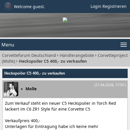
Login
Registrieren
Welcome guest.
Menu
Tog
Corvetteforum Deutschland
Händlerangebote
Corvetteproject
nav
(Molle)
Heckspoiler C5 400,- zu verkaufen
Heckspoiler C5 400,- zu verkaufen
(21.04.2026, 17:50 )
Molle
Zum Verkauf steht ein neuer C5 Heckspoiler in Torch Red
lackiert im C6 ZR1 Style für eine Corvette C5
Verkaufpreis 400,-
Unterlagen für Eintragung habe ich keine mehr