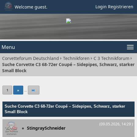
Login
Registrieren
Welcome guest.
Menu
Tog
Corvetteforum Deutschland
Technikforen
C 3 Technikforum
nav
Suche Corvette C3 68-72er Coupé – Sidepipes, Schwarz, starker
Small Block
1
»
...
Suche Corvette C3 68-72er Coupé – Sidepipes, Schwarz, starker
Small Block
(09.05.2026, 14:29 )
StingraySchneider