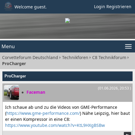
Login
Registrieren
Welcome guest.
Menu
Tog
Corvetteforum Deutschland
Technikforen
C8 Technikforum
nav
ProCharger
ProCharger
(01.06.2026, 20:53 )
Faceman
Ich schaue ab und zu die Videos von GME-Performance
(
https://www.gme-performance.com/
) Nähe Leipzig, hier baut
er einen Kompressor in eine C8:
https://www.youtube.com/watch?v=KtL9HXgBSBw