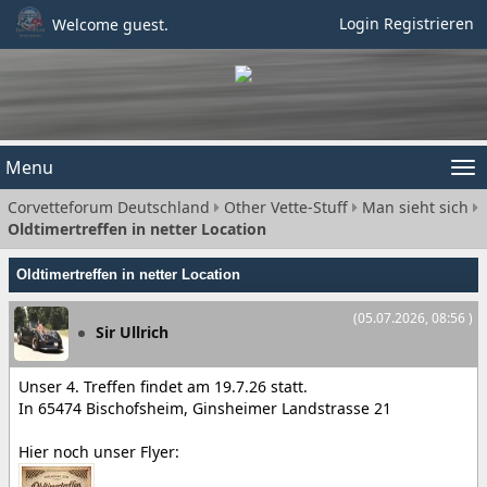
Login
Registrieren
Welcome guest.
Menu
Tog
Corvetteforum Deutschland
Other Vette-Stuff
Man sieht sich
nav
Oldtimertreffen in netter Location
Oldtimertreffen in netter Location
(05.07.2026, 08:56 )
Sir Ullrich
Unser 4. Treffen findet am 19.7.26 statt.
In 65474 Bischofsheim, Ginsheimer Landstrasse 21
Hier noch unser Flyer: