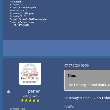
Ort:
Kassel
Baureihe:
C5
Baujahr,Farbe:
2001 gelb
Kennzeichen:
C3
Baureihe (2):
1982 grau
Baureihe (3) :
C2
Baujahr,Farbe (3) :
1966 Nassau blau
Corvette-Generationen:
C2 (1963-1967)
07.07.2026, 09:56
Zitat:
Die Leitungen sind dafür 
perlen
Posting Freak
Sozusagen eine C 2 als Hybri
Grüße
Beiträge: 4.408