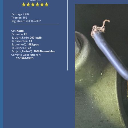
Beiträge: 2.909
Themen: 192
Registriert seit: 02/2002
Ort:
Kassel
Baureihe:
C5
Baujahr,Farbe:
2001 gelb
Kennzeichen:
C3
Baureihe (2):
1982 grau
Baureihe (3) :
C2
Baujahr,Farbe (3) :
1966 Nassau blau
Corvette-Generationen:
C2 (1963-1967)