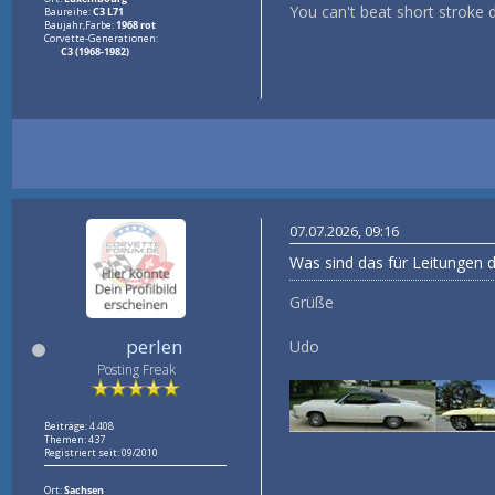
You can't beat short stroke 
Baureihe:
C3 L71
Baujahr,Farbe:
1968 rot
Corvette-Generationen:
C3 (1968-1982)
07.07.2026, 09:16
Was sind das für Leitungen d
Grüße
perlen
Udo
Posting Freak
Beiträge: 4.408
Themen: 437
Registriert seit: 09/2010
Ort:
Sachsen