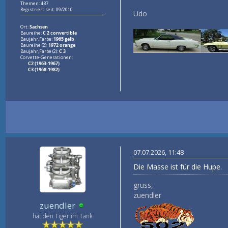
Themen: 437
Registriert seit: 09/2010
Udo
Ort:
Sachsen
Baureihe:
C 2 convertible
Baujahr,Farbe:
1965 gelb
Baureihe (2):
1972 orange
Baujahr,Farbe (2):
C 3
Corvette-Generationen:
C2 (1963-1967)
C3 (1968-1982)
07.07.2026, 11:48
Die Masse ist für die Hupe.
gruss,
zuendler
zuendler
hat den Tiger im Tank