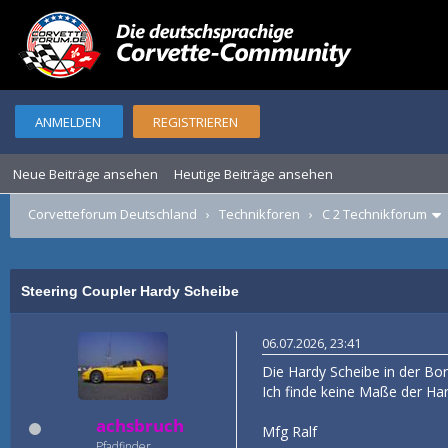
ANMELDEN
REGISTRIEREN
Neue Beiträge ansehen
Heutige Beiträge ansehen
Corvetteforum Deutschland
›
Technikforen
›
C 2 Technikforum
Steering Coupler Hardy Scheibe
06.07.2026, 23:41
Die Hardy Scheibe in der Bo
Ich finde keine Maße der Har
achsbruch
Mfg Ralf
Pfadfinder