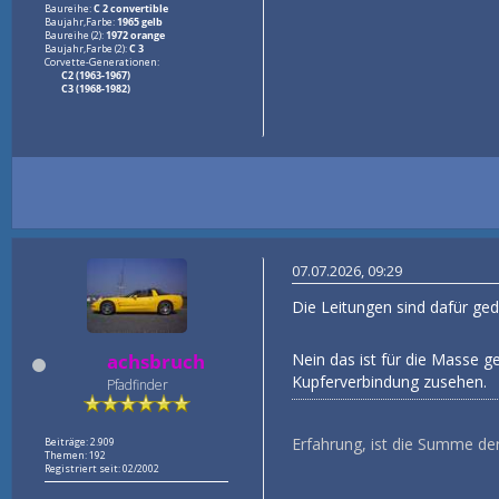
Baureihe:
C 2 convertible
Baujahr,Farbe:
1965 gelb
Baureihe (2):
1972 orange
Baujahr,Farbe (2):
C 3
Corvette-Generationen:
C2 (1963-1967)
C3 (1968-1982)
07.07.2026, 09:29
Die Leitungen sind dafür ge
Nein das ist für die Masse g
achsbruch
Kupferverbindung zusehen.
Pfadfinder
Erfahrung, ist die Summe de
Beiträge: 2.909
Themen: 192
Registriert seit: 02/2002