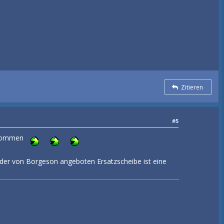
Zitieren
#5
u kommen
n der von Borgeson angeboten Ersatzscheibe ist eine