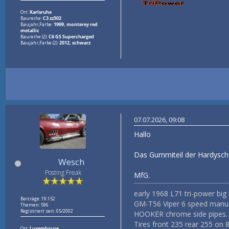
Ort:
Karlsruhe
Baureihe:
C3 zz502
Baujahr,Farbe:
1969, monterey red
metallic
Baureihe (2):
C6 GS Supercharged
Baujahr,Farbe (2):
2012, schwarz
07.07.2026, 09:08
Hallo
Das Gummiteil der Hardyschei
Wesch
Posting Freak
MfG.
early 1968 L71 tri-power big 
Beiträge: 19.152
GM-T56 Viper 6 speed manual
Themen: 596
Registriert seit: 05/2002
HOOKER chrome side pipes.
Tires front 235 rear 255 on 
Ort:
Luxembourg