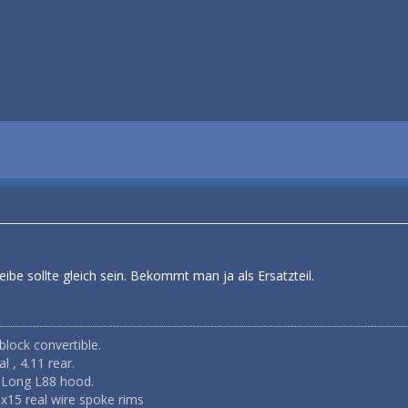
be sollte gleich sein. Bekommt man ja als Ersatzteil.
block convertible.
 , 4.11 rear.
 Long L88 hood.
8x15 real wire spoke rims