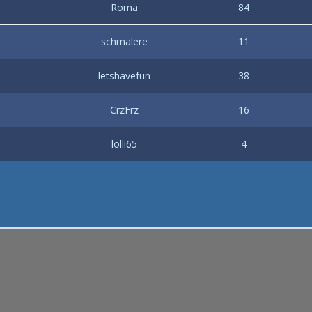
Roma
84
schmalere
11
letshavefun
38
CrzFrz
16
lolli65
4