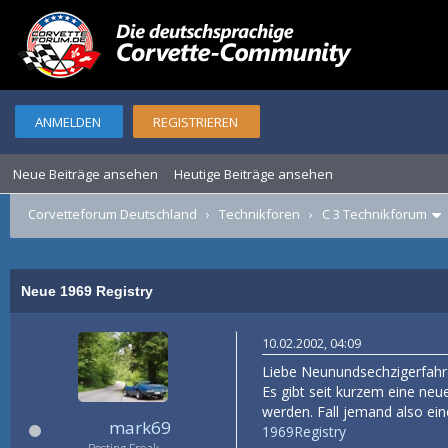
ANMELDEN
REGISTRIEREN
Neue Beiträge ansehen
Heutige Beiträge ansehen
Corvetteforum Deutschland
›
Technikforen
›
C 3 Technikforum
Neue 1969 Registry
10.02.2002, 04:09
Liebe Neunundsechzigerfahr
Es gibt seit kurzem eine neu
werden. Fall jemand also ein
mark69
1969Registry