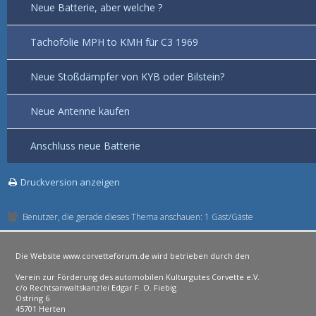
Neue Batterie, aber welche ?
Tachofolie MPH to KMH für C3 1969
Neue Stoßdämpfer von KYB oder Bilstein?
Neue Antenne kaufen
Anschluss neue Batterie
Druckversion anzeigen
Benutzer, die gerade dieses Thema anschauen: 1 Gast/Gäste
Die Website www.corvetteforum.de wird betrieben durch den
Verein zur Förderung des automobilen Kulturgutes Corvette e.V.
c/o Rechtsanwaltskanzlei Edgar F. O. Fiebig
Ostring 6
45701 Herten