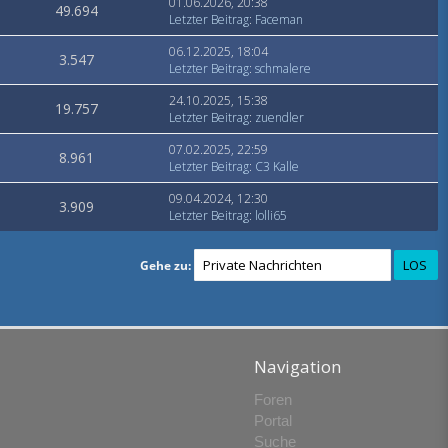
01.06.2026, 20:38
49.694
Letzter Beitrag
:
Faceman
06.12.2025, 18:04
3.547
Letzter Beitrag
:
schmalere
24.10.2025, 15:38
19.757
Letzter Beitrag
:
zuendler
07.02.2025, 22:59
8.961
Letzter Beitrag
:
C3 Kalle
09.04.2024, 12:30
3.909
Letzter Beitrag
:
lolli65
Gehe zu:
Navigation
Foren
Portal
Suche