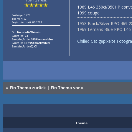
Posting Freak
_______________________________
1969 L46 350ci/350HP conve
1999 coupe
Beiträge: 3.224
Themen: 52
Registriert seit: 06/2001
1958 Black/Silver RPO 469 2
1969 Lemans Blue RPO L46 3
Ort:
Neustadt/Weinstr.
Baureihe:
C3
Baujahr,Farbe:
1969 lemans blue
Chilled Cat gepixelte Fotogra
Baureihe (2):
1958 black/silver
Baujahr,Farbe (2):
C1
«
Ein Thema zurück
|
Ein Thema vor
»
Thema