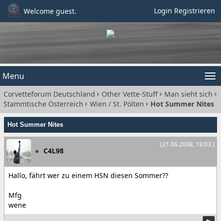
Login
Registrieren
Welcome guest.
Menu
Tog
Corvetteforum Deutschland
Other Vette-Stuff
Man sieht sich
nav
Stammtische Österreich
Wien / St. Pölten
Hot Summer Nites
Hot Summer Nites
(21.06.2008, 19:03 )
C4L98
Hallo, fährt wer zu einem HSN diesen Sommer??
Mfg
wene