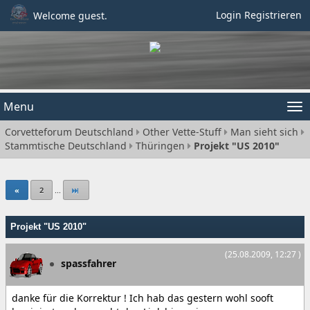
Login
Registrieren
Welcome guest.
Menu
Tog
Corvetteforum Deutschland
Other Vette-Stuff
Man sieht sich
nav
Stammtische Deutschland
Thüringen
Projekt "US 2010"
«
2
...
Projekt "US 2010"
(25.08.2009, 12:27 )
spassfahrer
danke für die Korrektur ! Ich hab das gestern wohl sooft