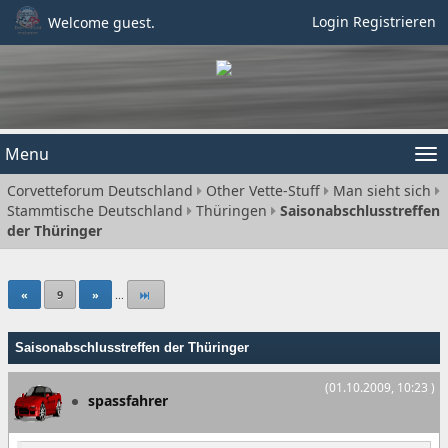
Login
Registrieren
Welcome guest.
Menu
Tog
Corvetteforum Deutschland
Other Vette-Stuff
Man sieht sich
nav
Stammtische Deutschland
Thüringen
Saisonabschlusstreffen
der Thüringer
«
9
»
...
Saisonabschlusstreffen der Thüringer
(01.10.2009, 10:23 )
spassfahrer