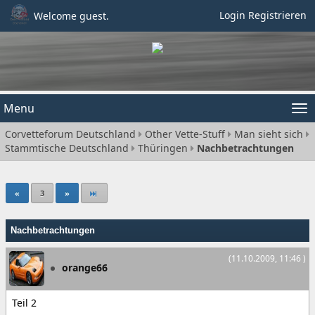
Login
Registrieren
Welcome guest.
Menu
Tog
Corvetteforum Deutschland
Other Vette-Stuff
Man sieht sich
nav
Stammtische Deutschland
Thüringen
Nachbetrachtungen
«
3
»
Nachbetrachtungen
(11.10.2009, 11:46 )
orange66
Teil 2