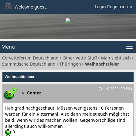
Login
Registrieren
Welcome guest.
Menu
Tog
Corvetteforum Deutschland
Other Vette-Stuff
Man sieht sich
nav
Stammtische Deutschland
Thüringen
Weihnachtsfeier
Weihnachtsfeier
(31.10.2009, 00:56 )
Gomez
Hab grad nachgeschaut. Müssen wenigstens 10 Personen
werden für ein Rittermahl. Also dann meldet euch möglichst
bald, wenn wir das machen wolllen. Gegenvorschläge sind
allerdings auch willkommen