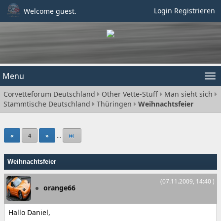
Login
Registrieren
Welcome guest.
Menu
Tog
Corvetteforum Deutschland
Other Vette-Stuff
Man sieht sich
nav
Stammtische Deutschland
Thüringen
Weihnachtsfeier
«
4
»
...
Weihnachtsfeier
(07.11.2009, 14:40 )
orange66
Hallo Daniel,