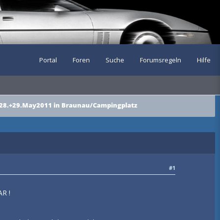
Portal
Foren
Suche
Forumsregeln
Hilfe
 28.+29.May2011 in Braunau/Campingplatz
#1
AR !