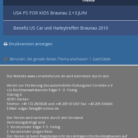
Thema
USA PS FOR KIDS Braunau 2.+3.JUNI
Benefiz US Car und Harleytreffen Braunau 2010
Druckversion anzeigen
Benutzer, die gerade dieses Thema anschauen: 1 Gast/Gäste
Die Website www.corvetteforum.de wird betrieben durch den
Verein zur Förderung des automobilen Kulturgutes Corvette e.V.
c/o Rechtsanwaltskanzlei Edgar F. O. Fiebig
Ostring 6
45701 Herten
Telefon: +49 172 2833028 und +49 209 611261 Fax: +40 209 610634
E-Mail: edgar.fiebig@t-online.de
Der Verein wird vertreten durch den Vorstand
Vertretungsbefugt sind:
1. Vorsitzender Edgar F.O. Fiebig
2. Vorsitzender Jürgen Reitz
Der Verein ist beim Registergericht des Amtsgerichts Recklinghausen auf