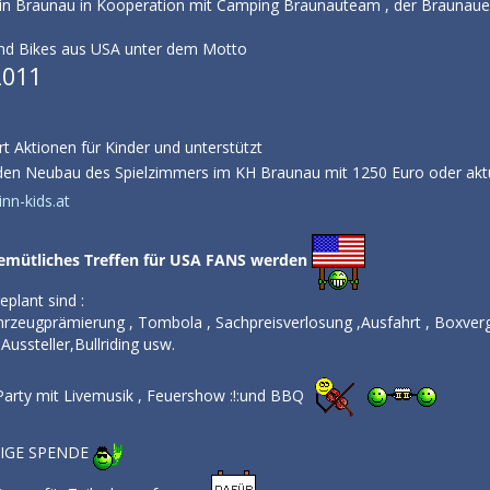
ch in Braunau in Kooperation mit Camping Braunauteam , der Brauna
und Bikes aus USA unter dem Motto
2011
rt Aktionen für Kinder und unterstützt
den Neubau des Spielzimmers im KH Braunau mit 1250 Euro oder akt
inn-kids.at
gemütliches Treffen für USA FANS werden
plant sind :
hrzeugprämierung , Tombola , Sachpreisverlosung ,Ausfahrt , Boxve
ussteller,Bullriding usw.
rty mit Livemusik , Feuershow :!:und BBQ
LLIGE SPENDE