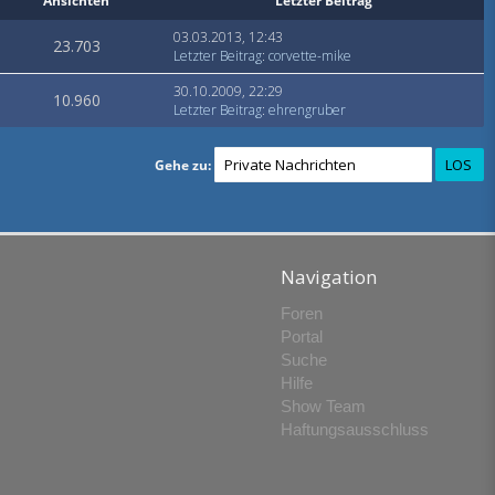
Ansichten
Letzter Beitrag
03.03.2013, 12:43
23.703
Letzter Beitrag
:
corvette-mike
30.10.2009, 22:29
10.960
Letzter Beitrag
:
ehrengruber
Gehe zu:
Navigation
Foren
Portal
Suche
Hilfe
Show Team
Haftungsausschluss