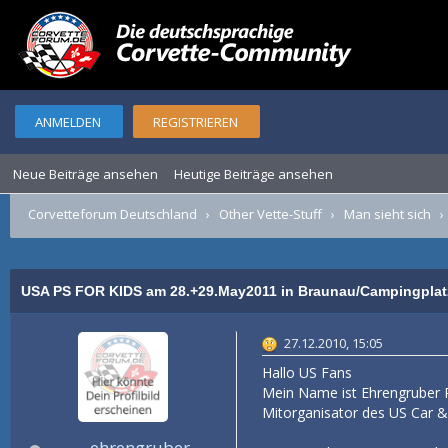
ANMELDEN
REGISTRIEREN
Neue Beiträge ansehen
Heutige Beiträge ansehen
Corvetteforum Deutschland
›
Other Vette-Stuff
›
Man sieht sich
USA PS FOR KIDS am 28.+29.May2011 in Braunau/Campingplat
27.12.2010, 15:05
Hallo US Fans
Mein Name ist Ehrengruber P
Mitorganisator des US Car &
ehrengruber