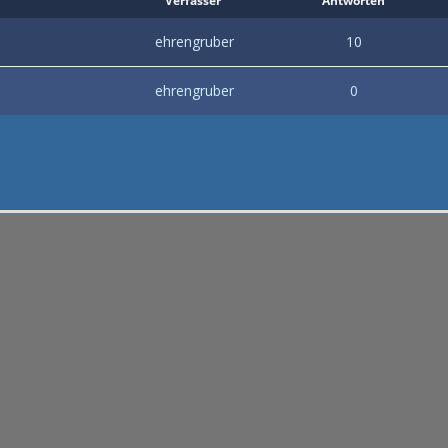
Verfasser
Antworten
ehrengruber
10
ehrengruber
0