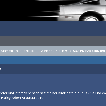
›
Stammtische Österreich
›
Wien / St. Pölten
›
USA PS FOR KIDS am
z
eter und interesiere mich seit meiner Kindheit für PS aus USA und W
 Harleytreffen Braunau 2010