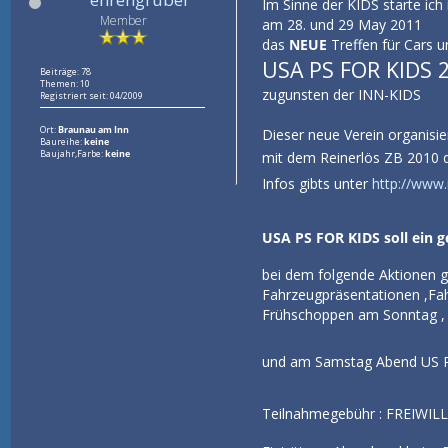
Im Sinne der KIDS starte i
Member
am 28. und 29 May 2011
das
NEUE
Treffen für Cars 
USA PS FOR KIDS 
Beiträge: 78
Themen: 10
zugunsten der INN-KIDS
Registriert seit: 04/2009
Ort:
Braunau am Inn
Dieser neue Verein organisie
Baureihe:
keine
Baujahr,Farbe:
keine
mit dem Reinerlös ZB 2010 
Infos gibts unter
http://www.
USA PS FOR KIDS soll ein 
bei dem folgende Aktionen ge
Fahrzeugpräsentationen ,Fa
Frühschoppen am Sonntag , A
und am Samstag Abend US Pa
Teilnahmegebühr : FREIWI