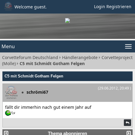
Login
Registrieren
Welcome guest.
Menu
Tog
Corvetteforum Deutschland
Händlerangebote
Corvetteproject
nav
(Molle)
C5 mit Schmidt Gotham Felgen
C5 mit Schmidt Gotham Felgen
(29.06.2012, 20:49 )
schrömi67
fällt dir immerhin nach gut einem Jahr auf
Thema abonnieren