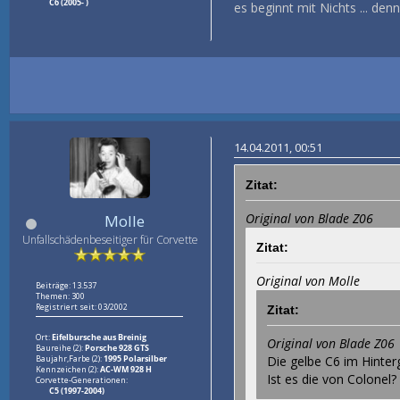
C6 (2005- )
es beginnt mit Nichts ... den
14.04.2011, 00:51
Zitat:
Original von Blade Z06
Molle
Unfallschädenbeseitiger für Corvette
Zitat:
Original von Molle
Beiträge: 13.537
Themen: 300
Registriert seit: 03/2002
Zitat:
Ort:
Eifelbursche aus Breinig
Original von Blade Z06
Baureihe (2):
Porsche 928 GTS
Baujahr,Farbe (2):
1995 Polarsilber
Die gelbe C6 im Hinterg
Kennzeichen (2):
AC-WM 928 H
Ist es die von Colonel? 
Corvette-Generationen:
C5 (1997-2004)