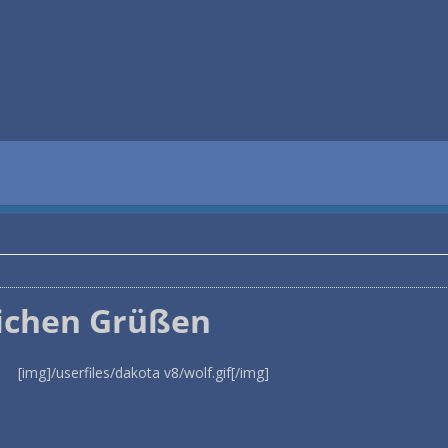
lichen Grüßen
[img]/userfiles/dakota v8/wolf.gif[/img]