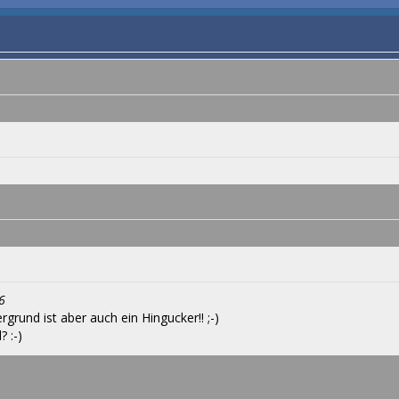
6
rgrund ist aber auch ein Hingucker!! ;-)
? :-)