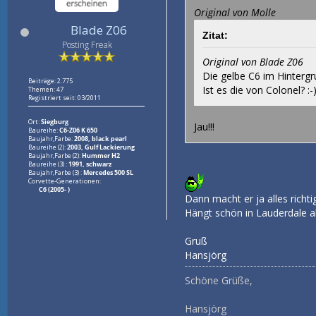
Original von Molle
Blade Z06
Zitat:
Posting Freak
Original von Blade Z06
Die gelbe C6 im Hintergru
Beiträge: 2.775
Ist es die von Colonel? :-
Themen: 47
Registriert seit: 03/2011
Ort:
Siegburg
Jau!!!
Baureihe:
C6-Z06 K 650
Baujahr,Farbe:
2008, black pearl
Baureihe (2):
2003, Gulf Lackierung
Baujahr,Farbe (2):
Hummer H2
Baureihe (3) :
1991, schwarz
Baujahr,Farbe (3) :
Mercedes 500 SL
Corvette-Generationen:
C6 (2005- )
Dann macht er ja alles richtig
Hängt schön in Lauderdale ab
Gruß
Hansjörg
Schöne Grüße,
Hansjörg