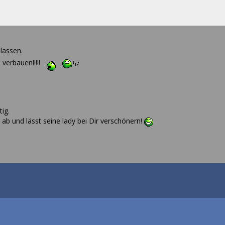
lassen.
verbauen!!!!!
tig.
ab und lässt seine lady bei Dir verschönern!