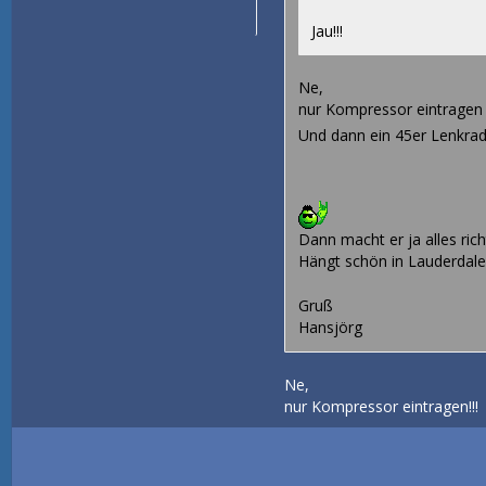
Jau!!!
Ne,
nur Kompressor eintragen 
Und dann ein 45er Lenkrad 
Dann macht er ja alles rich
Hängt schön in Lauderdale 
Gruß
Hansjörg
Ne,
nur Kompressor eintragen!!!