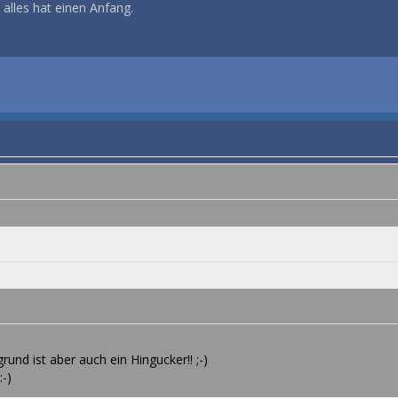
n alles hat einen Anfang.
rund ist aber auch ein Hingucker!! ;-)
:-)