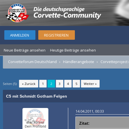
ANMELDEN
REGISTRIEREN
Neue Beiträge ansehen
Heutige Beiträge ansehen
Corvetteforum Deutschland
›
Händlerangebote
›
Corvetteproject 
Seiten (5):
« Zurück
1
2
3
4
5
Weiter »
C5 mit Schmidt Gotham Felgen
14.04.2011, 00:33
Zitat: