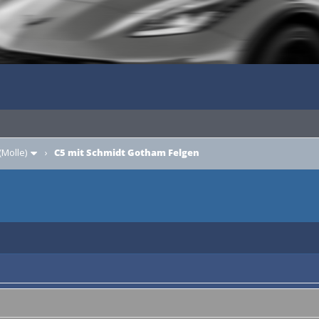
(Molle)
›
C5 mit Schmidt Gotham Felgen