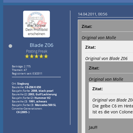
14.04.2011, 00:56
Zitat:
Original von Molle
Blade Z06
Zitat:
Posting Freak
Original von Blade Z06
Beiträge: 2.775
Zitat:
Themen: 47
Registriert seit: 03/2011
Original von Molle
Ort:
Siegburg
Baureihe:
C6-Z06 K 650
Zitat:
Baujahr,Farbe:
2008, black pearl
Baureihe (2):
2003, Gulf Lackierung
Baujahr,Farbe (2):
Hummer H2
Original von Blade Z0
Baureihe (3) :
1991, schwarz
Baujahr,Farbe (3) :
Mercedes 500 SL
Die gelbe C6 im Hinte
Corvette-Generationen:
Ist es die von Colonel
C6 (2005- )
Jau!!!