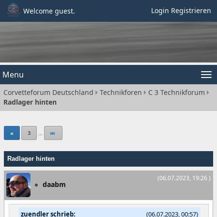
Login
Registrieren
Welcome guest.
Menu
Tog
Corvetteforum Deutschland
Technikforen
C 3 Technikforum
nav
Radlager hinten
«
3
...
Radlager hinten
(06.07.2023, 19:26 )
daabm
zuendler schrieb:
(06.07.2023, 00:57)