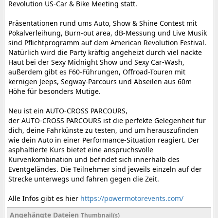
Revolution US-Car & Bike Meeting statt.
Präsentationen rund ums Auto, Show & Shine Contest mit
Pokalverleihung, Burn-out area, dB-Messung und Live Musik
sind Pflichtprogramm auf dem American Revolution Festival.
Natürlich wird die Party kräftig angeheizt durch viel nackte
Haut bei der Sexy Midnight Show und Sexy Car-Wash,
außerdem gibt es F60-Führungen, Offroad-Touren mit
kernigen Jeeps, Segway-Parcours und Abseilen aus 60m
Höhe für besonders Mutige.
Neu ist ein AUTO-CROSS PARCOURS,
der AUTO-CROSS PARCOURS ist die perfekte Gelegenheit für
dich, deine Fahrkünste zu testen, und um herauszufinden
wie dein Auto in einer Performance-Situation reagiert. Der
asphaltierte Kurs bietet eine anspruchsvolle
Kurvenkombination und befindet sich innerhalb des
Eventgeländes. Die Teilnehmer sind jeweils einzeln auf der
Strecke unterwegs und fahren gegen die Zeit.
Alle Infos gibt es hier
https://powermotorevents.com/
Angehängte Dateien
Thumbnail(s)