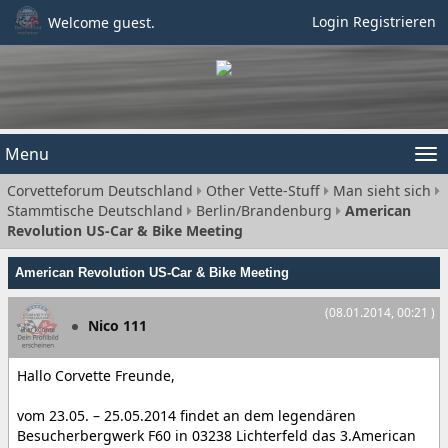
Login
Registrieren
Welcome guest.
Menu
Tog
Corvetteforum Deutschland
Other Vette-Stuff
Man sieht sich
nav
Stammtische Deutschland
Berlin/Brandenburg
American
Revolution US-Car & Bike Meeting
American Revolution US-Car & Bike Meeting
(08.01.2014, 00:21 )
Nico 111
Hallo Corvette Freunde,
vom 23.05. – 25.05.2014 findet an dem legendären
Besucherbergwerk F60 in 03238 Lichterfeld das 3.American