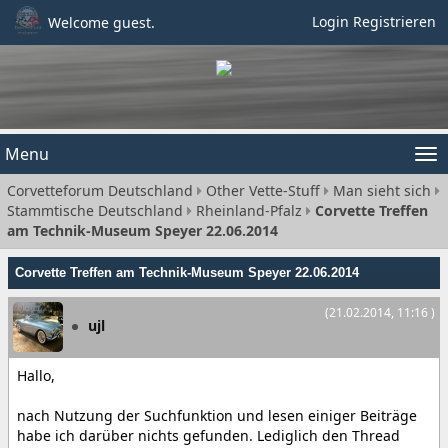
Login
Registrieren
Welcome guest.
Menu
Tog
Corvetteforum Deutschland
Other Vette-Stuff
Man sieht sich
nav
Stammtische Deutschland
Rheinland-Pfalz
Corvette Treffen
am Technik-Museum Speyer 22.06.2014
Corvette Treffen am Technik-Museum Speyer 22.06.2014
(21.02.2014, 11:16 )
ujl
Hallo,
nach Nutzung der Suchfunktion und lesen einiger Beiträge
habe ich darüber nichts gefunden. Lediglich den Thread