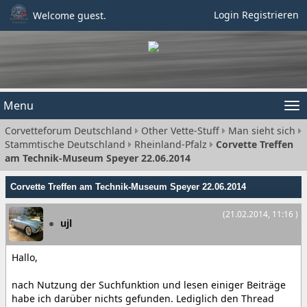
Login
Registrieren
Welcome guest.
Menu
Tog
Corvetteforum Deutschland
Other Vette-Stuff
Man sieht sich
nav
Stammtische Deutschland
Rheinland-Pfalz
Corvette Treffen
am Technik-Museum Speyer 22.06.2014
Corvette Treffen am Technik-Museum Speyer 22.06.2014
(21.02.2014, 11:16 )
ujl
Hallo,
nach Nutzung der Suchfunktion und lesen einiger Beiträge
habe ich darüber nichts gefunden. Lediglich den Thread