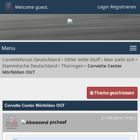
Login
Registrieren
Welcome guest.
Menu
Tog
Corvetteforum Deutschland
Other Vette-Stuff
Man sieht sich
nav
Stammtische Deutschland
Thüringen
Corvette Center
Mörfelden OUT
Thema geschlossen
Corvette Center Mörfelden OUT
(11.05.2014, 17:02 )
pschaaf