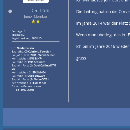
C5-Toni
Die Leitung hatten die Corv
Junior Member
Im Jahre 2014 war der Platz z
Beiträge: 5
Wenn man überlegt das im Ei
Themen: 2
Registriert seit: 10/2015
Ich bin im Jahre 2016 wieder
Ort:
Niederneisen
Baureihe:
C5 Cabrio US Version
Baujahr,Farbe:
2001 , Velvet-Silber
gruss
Kennzeichen:
EMS M 474
Baureihe (2):
1995 Schwarz
Baujahr,Farbe (2):
Opel Calibra DTM
V6
Kennzeichen (2):
EMS M 464
Baureihe (3) :
2001 schwarz
Baujahr,Farbe (3) :
Volvo V70 II
Kennzeichen (3) :
EMS M 434
Corvette-Generationen:
C5 (1997-2004)