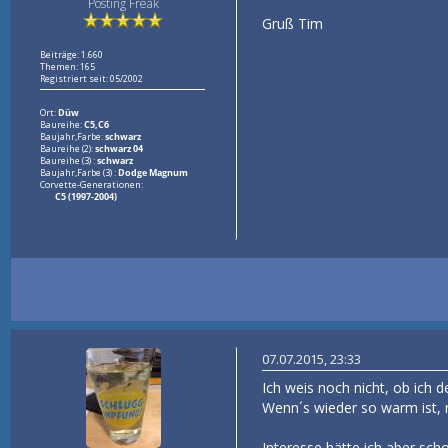
Posting Freak
Gruß Tim
Beiträge: 1.660
Themen: 165
Registriert seit: 05/2002
Ort:
Düw
Baureihe:
C5,C6
Baujahr,Farbe:
schwarz
Baureihe (2):
schwarz 04
Baureihe (3) :
schwarz
Baujahr,Farbe (3) :
Dodge Magnum
Corvette-Generationen:
C5 (1997-2004)
07.07.2015, 23:33
Ich weis noch nicht, ob ich d
Wenn´s wieder so warm ist, m
Interesse hätte ich aber scho