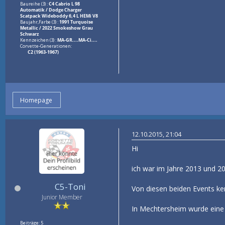
Baureihe (3) :
C4 Cabrio L 98
Automatik / Dodge Charger
Scatpack Wideboddy 6,4 L HEMi V8
Baujahr,Farbe (3) :
1991 Turquoise
Metallic / 2022 Smokeshow Grau
Schwarz
Kennzeichen (3) :
MA-GR....MA-Ci....
Corvette-Generationen:
C2 (1963-1967)
Homepage
12.10.2015, 21:04
Hi
ich war im Jahre 2013 und 20
C5-Toni
Von diesen beiden Events kenn
Junior Member
In Mechtersheim wurde eine 
Beiträge: 5