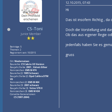
12.10.2015, 07:43
Hi
Das ist insofern Richtig , 
C5-Toni
Doch die Vorstellung und d
Junior Member
Ob das aus eigener Regie o
jedenfalls haben Sie es gem
Beiträge: 5
Themen: 2
Registriert seit: 10/2015
gruss
Ort:
Niederneisen
Baureihe:
C5 Cabrio US Version
Baujahr,Farbe:
2001 , Velvet-Silber
Kennzeichen:
EMS M 474
Baureihe (2):
1995 Schwarz
Baujahr,Farbe (2):
Opel Calibra DTM
V6
Kennzeichen (2):
EMS M 464
Baureihe (3) :
2001 schwarz
Baujahr,Farbe (3) :
Volvo V70 II
Kennzeichen (3) :
EMS M 434
Corvette-Generationen:
C5 (1997-2004)