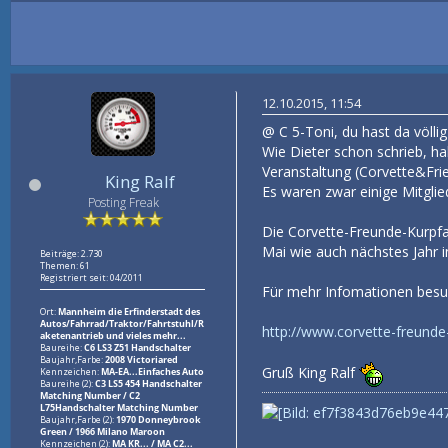
12.10.2015, 11:54
@ C 5-Toni, du hast da völli
Wie Dieter schon schrieb, ha
Veranstaltung (Corvette&Fri
King Ralf
Es waren zwar einige Mitgli
Posting Freak
Die Corvette-Freunde-Kurpfa
Mai wie auch nächstes Jahr 
Beiträge: 2.730
Themen: 61
Registriert seit: 04/2011
Für mehr Infomationen besu
Ort:
Mannheim die Erfinderstadt des
Autos/Fahrrad/Traktor/Fahrtstuhl/R
http://www.corvette-freunde-
aketenantrieb und vieles mehr...
Baureihe:
C6 LS3 Z51 Handschalter
Baujahr,Farbe:
2008 Victoriared
Gruß King Ralf
Kennzeichen:
MA-EA...Einfaches Auto
Baureihe (2):
C3 LS5 454 Handschalter
Matching Number / C2
L75Handschalter Matching Number
Baujahr,Farbe (2):
1970 Donneybrook
Green / 1966 Milano Maroon
Kennzeichen (2):
MA KR... / MA C2...