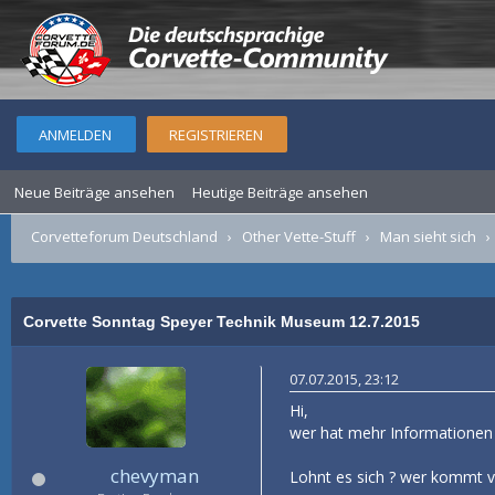
ANMELDEN
REGISTRIEREN
Neue Beiträge ansehen
Heutige Beiträge ansehen
Corvetteforum Deutschland
›
Other Vette-Stuff
›
Man sieht sich
Corvette Sonntag Speyer Technik Museum 12.7.2015
07.07.2015, 23:12
Hi,
wer hat mehr Informationen
chevyman
Lohnt es sich ? wer kommt v