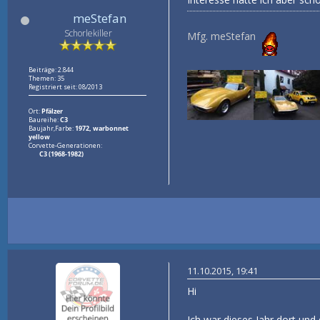
meStefan
Schorlekiller
Mfg. meStefan
Beiträge: 2.844
Themen: 35
Registriert seit: 08/2013
Ort:
Pfälzer
Baureihe:
C3
Baujahr,Farbe:
1972, warbonnet
yellow
Corvette-Generationen:
C3 (1968-1982)
11.10.2015, 19:41
Hi
Ich war dieses Jahr dort und 