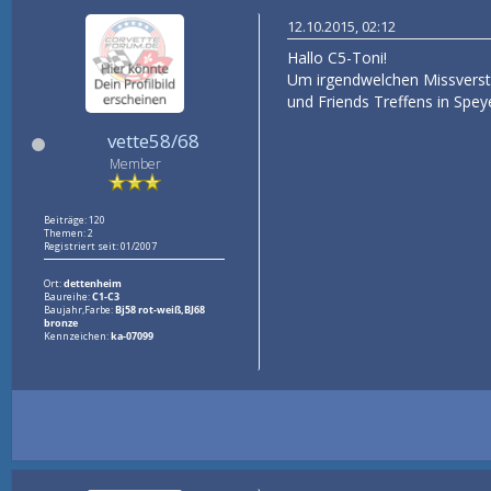
12.10.2015, 02:12
Hallo C5-Toni!
Um irgendwelchen Missverstä
und Friends Treffens in Spey
vette58/68
Member
Beiträge: 120
Themen: 2
Registriert seit: 01/2007
Ort:
dettenheim
Baureihe:
C1-C3
Baujahr,Farbe:
Bj58 rot-weiß,BJ68
bronze
Kennzeichen:
ka-07099