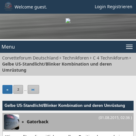
Login
Registrieren
Welcome guest.
Menu
Tog
Corvetteforum Deutschland
Technikforen
C 4 Technikforum
nav
Gelbe US-Standlicht/Blinker Kombination und deren
Umrüstung
«
2
...
Gelbe US-Standlicht/Blinker Kombination und deren Umrüstung
(01.08.2015, 02:36 )
Gatorback