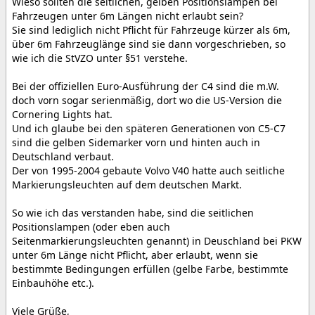
Wieso sollten die seitlichen, gelben Positionslampen bei
Fahrzeugen unter 6m Längen nicht erlaubt sein?
Sie sind lediglich nicht Pflicht für Fahrzeuge kürzer als 6m,
über 6m Fahrzeuglänge sind sie dann vorgeschrieben, so
wie ich die StVZO unter §51 verstehe.
Bei der offiziellen Euro-Ausführung der C4 sind die m.W.
doch vorn sogar serienmäßig, dort wo die US-Version die
Cornering Lights hat.
Und ich glaube bei den späteren Generationen von C5-C7
sind die gelben Sidemarker vorn und hinten auch in
Deutschland verbaut.
Der von 1995-2004 gebaute Volvo V40 hatte auch seitliche
Markierungsleuchten auf dem deutschen Markt.
So wie ich das verstanden habe, sind die seitlichen
Positionslampen (oder eben auch
Seitenmarkierungsleuchten genannt) in Deuschland bei PKW
unter 6m Länge nicht Pflicht, aber erlaubt, wenn sie
bestimmte Bedingungen erfüllen (gelbe Farbe, bestimmte
Einbauhöhe etc.).
Viele Grüße,