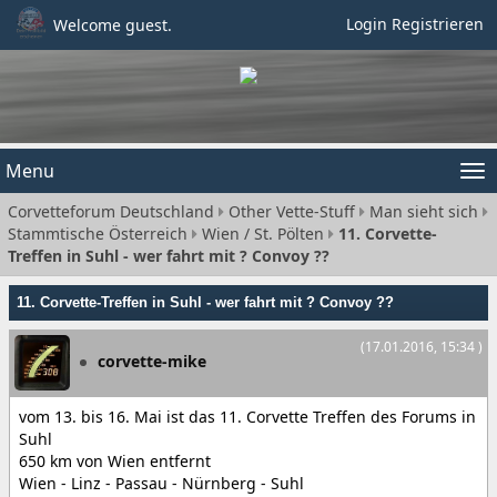
Login
Registrieren
Welcome guest.
Menu
Tog
Corvetteforum Deutschland
Other Vette-Stuff
Man sieht sich
nav
Stammtische Österreich
Wien / St. Pölten
11. Corvette-
Treffen in Suhl - wer fahrt mit ? Convoy ??
11. Corvette-Treffen in Suhl - wer fahrt mit ? Convoy ??
(17.01.2016, 15:34 )
corvette-mike
vom 13. bis 16. Mai ist das 11. Corvette Treffen des Forums in
Suhl
650 km von Wien entfernt
Wien - Linz - Passau - Nürnberg - Suhl