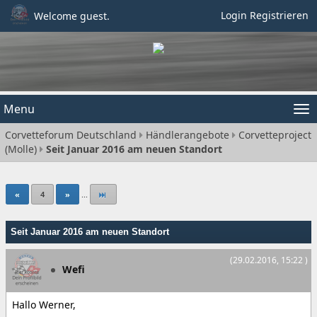
Login
Registrieren
Welcome guest.
Menu
Tog
Corvetteforum Deutschland
Händlerangebote
Corvetteproject
nav
(Molle)
Seit Januar 2016 am neuen Standort
«
4
»
...
Seit Januar 2016 am neuen Standort
(29.02.2016, 15:22 )
Wefi
Hallo Werner,