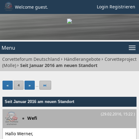
Login
Registrieren
Welcome guest.
Menu
Tog
Corvetteforum Deutschland
Händlerangebote
Corvetteproject
nav
(Molle)
Seit Januar 2016 am neuen Standort
«
4
»
...
Seit Januar 2016 am neuen Standort
(29.02.2016, 15:22 )
Wefi
Hallo Werner,