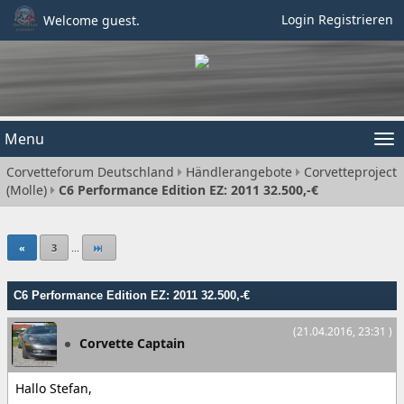
Login
Registrieren
Welcome guest.
Menu
Tog
Corvetteforum Deutschland
Händlerangebote
Corvetteproject
nav
(Molle)
C6 Performance Edition EZ: 2011 32.500,-€
«
3
...
C6 Performance Edition EZ: 2011 32.500,-€
(21.04.2016, 23:31 )
Corvette Captain
Hallo Stefan,