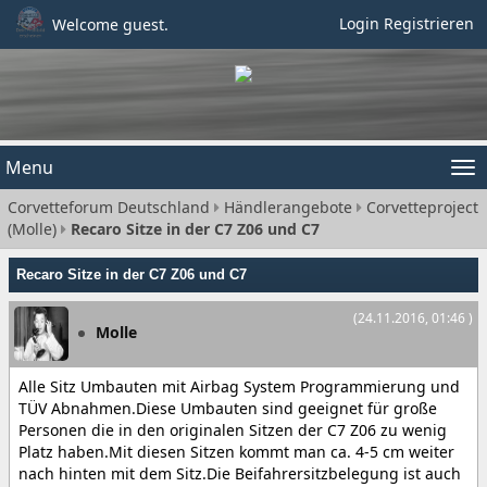
Login
Registrieren
Welcome guest.
Menu
Tog
Corvetteforum Deutschland
Händlerangebote
Corvetteproject
nav
(Molle)
Recaro Sitze in der C7 Z06 und C7
Recaro Sitze in der C7 Z06 und C7
(24.11.2016, 01:46 )
Molle
Alle Sitz Umbauten mit Airbag System Programmierung und
TÜV Abnahmen.Diese Umbauten sind geeignet für große
Personen die in den originalen Sitzen der C7 Z06 zu wenig
Platz haben.Mit diesen Sitzen kommt man ca. 4-5 cm weiter
nach hinten mit dem Sitz.Die Beifahrersitzbelegung ist auch