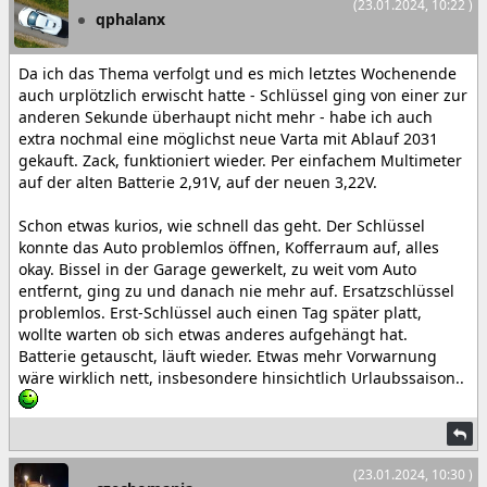
(23.01.2024, 10:22 )
qphalanx
Da ich das Thema verfolgt und es mich letztes Wochenende
auch urplötzlich erwischt hatte - Schlüssel ging von einer zur
anderen Sekunde überhaupt nicht mehr - habe ich auch
extra nochmal eine möglichst neue Varta mit Ablauf 2031
gekauft. Zack, funktioniert wieder. Per einfachem Multimeter
auf der alten Batterie 2,91V, auf der neuen 3,22V.
Schon etwas kurios, wie schnell das geht. Der Schlüssel
konnte das Auto problemlos öffnen, Kofferraum auf, alles
okay. Bissel in der Garage gewerkelt, zu weit vom Auto
entfernt, ging zu und danach nie mehr auf. Ersatzschlüssel
problemlos. Erst-Schlüssel auch einen Tag später platt,
wollte warten ob sich etwas anderes aufgehängt hat.
Batterie getauscht, läuft wieder. Etwas mehr Vorwarnung
wäre wirklich nett, insbesondere hinsichtlich Urlaubssaison..
(23.01.2024, 10:30 )