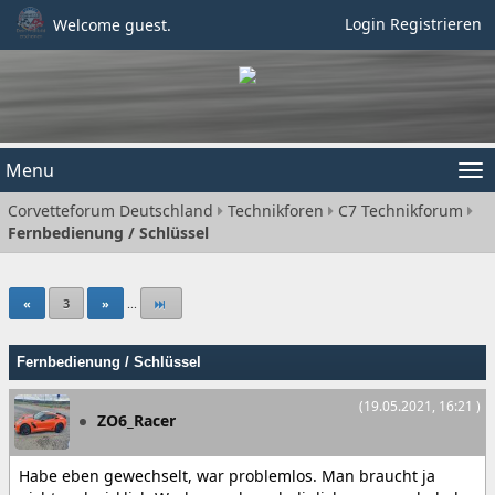
Login
Registrieren
Welcome guest.
Menu
Tog
Corvetteforum Deutschland
Technikforen
C7 Technikforum
nav
Fernbedienung / Schlüssel
«
3
»
...
Fernbedienung / Schlüssel
(19.05.2021, 16:21 )
ZO6_Racer
Habe eben gewechselt, war problemlos. Man braucht ja