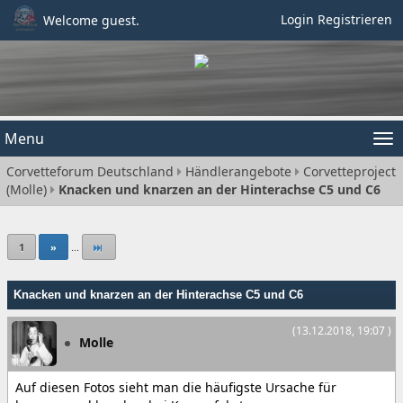
Login
Registrieren
Welcome guest.
Menu
Tog
Corvetteforum Deutschland
Händlerangebote
Corvetteproject
nav
(Molle)
Knacken und knarzen an der Hinterachse C5 und C6
1
»
...
Knacken und knarzen an der Hinterachse C5 und C6
(13.12.2018, 19:07 )
Molle
Auf diesen Fotos sieht man die häufigste Ursache für