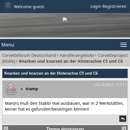
Login
Registrieren
Welcome guest.
Menu
Tog
Corvetteforum Deutschland
Händlerangebote
Corvetteproject
nav
(Molle)
Knacken und knarzen an der Hinterachse C5 und C6
Knacken und knarzen an der Hinterachse C5 und C6
(14.10.2021, 11:17 )
tramp
Man(n) muß den Stabbi mal ausbauen, war in 2 Werkstätten,
keiner hat es gefunden/beseitigen können!
Thema abonnieren