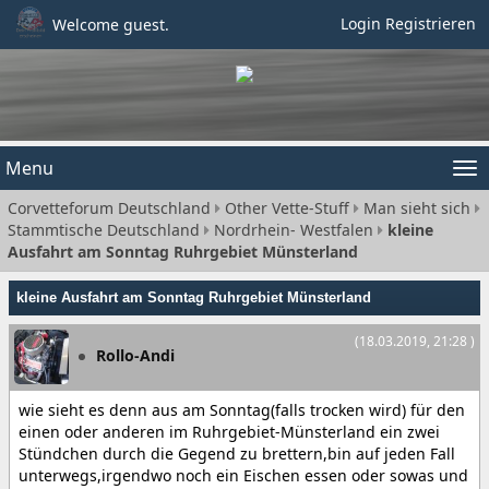
Login
Registrieren
Welcome guest.
Menu
Tog
Corvetteforum Deutschland
Other Vette-Stuff
Man sieht sich
nav
Stammtische Deutschland
Nordrhein- Westfalen
kleine
Ausfahrt am Sonntag Ruhrgebiet Münsterland
kleine Ausfahrt am Sonntag Ruhrgebiet Münsterland
(18.03.2019, 21:28 )
Rollo-Andi
wie sieht es denn aus am Sonntag(falls trocken wird) für den
einen oder anderen im Ruhrgebiet-Münsterland ein zwei
Stündchen durch die Gegend zu brettern,bin auf jeden Fall
unterwegs,irgendwo noch ein Eischen essen oder sowas und